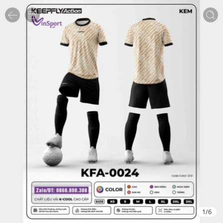
1
/
6