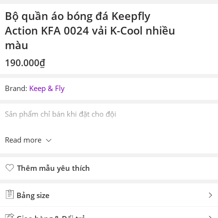
Bộ quần áo bóng đá Keepfly
Action KFA 0024 vải K-Cool nhiều
màu
190.000
₫
Brand:
Keep & Fly
Sản phẩm chỉ bán khi đặt cho đội
Read more
Thêm mẫu yêu thích
Đã thêm mẫu yêu thích
Bảng size