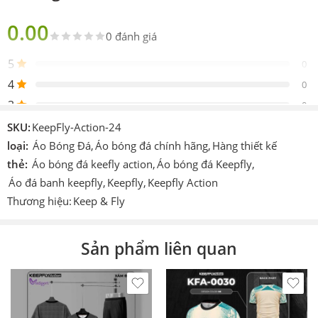
Chính hãng Keepfly
bản
0.00
0 đánh giá
Sản
Gồm 1 áo 1 quần
phẩm
5
0
Thiết
4
Design by Keep Fly Action
0
kế
3
0
Logo
Được in trực tiếp lên sản phẩm
2
0
SKU:
KeepFly-Action-24
Chi tiết
1
loại:
Áo Bóng Đá
,
Áo bóng đá chính hãng
,
Hàng thiết kế
0
In hoặc ép decan nhiệt cao tần.
khác
thẻ:
Áo bóng đá keefly action
,
Áo bóng đá Keepfly
,
Áo đá banh keepfly
,
Keepfly
,
Keepfly Action
Công
Cmcn 4.0 dệt vi tính, ép nhiệt cao tần, nhuộm
Be the first to review!
nghệ
sâu.
Thương hiệu:
Keep & Fly
Size
S – M – L – XL – XXL – XXXL
Đánh giá
Sản phẩm liên quan
Màu
Đỏ,Xanh,Hồng,Xanh,Cam.Trắng
Hiện vẫn chưa có đánh giá.
Thích
Làm áo thi đấu, áo đá banh, đá bóng, áo team, áo
hợp
đội,…
In theo