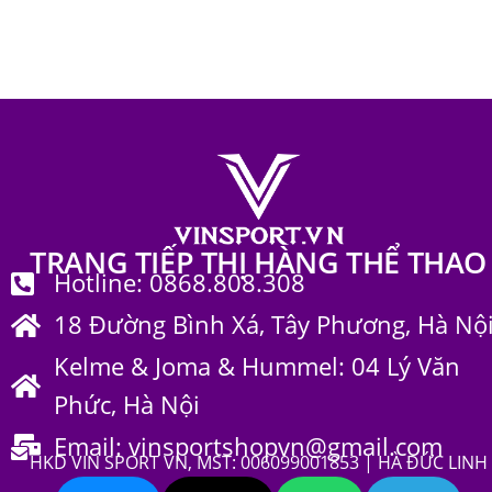
Trang phục thể thao
656
TRANG TIẾP THỊ HÀNG THỂ THAO
Hotline: 0868.808.308
18 Đường Bình Xá, Tây Phương, Hà Nộ
Kelme & Joma & Hummel: 04 Lý Văn
Phức, Hà Nội
Email: vinsportshopvn@gmail.com
HKD VIN SPORT VN, MST: 006099001853 | HÀ ĐỨC LINH