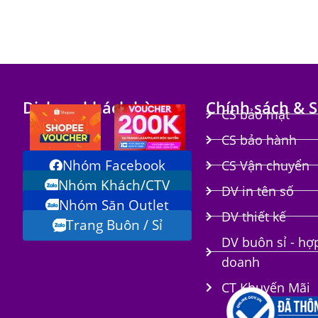
Dịch vụ khách hàng
Chính sách & S
CS bảo mật
CS bảo hành
Nhóm Facebook
CS Vận chuyển
Nhóm Khách/CTV
DV in tên số
Nhóm Săn Outlet
i
DV thiết kế
Trang Buôn / Sỉ
DV buôn sỉ - hợ
doanh
CT Khuyến Mãi