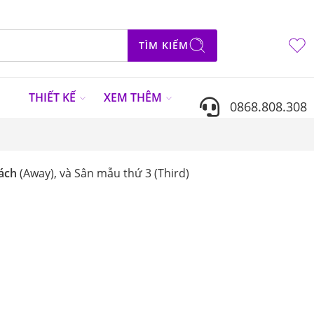
TÌM KIẾM
N
THIẾT KẾ
XEM THÊM
0868.808.308
ách
(Away), và Sân mẫu thứ 3 (Third)
Sắp xếp theo
...