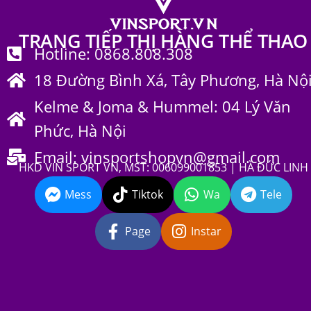
TRANG TIẾP THỊ HÀNG THỂ THAO
Hotline: 0868.808.308
18 Đường Bình Xá, Tây Phương, Hà Nộ
Kelme & Joma & Hummel: 04 Lý Văn
Phức, Hà Nội
Email: vinsportshopvn@gmail.com
HKD VIN SPORT VN, MST: 006099001853 | HÀ ĐỨC LINH
Mess
Tiktok
Wa
Tele
Page
Instar