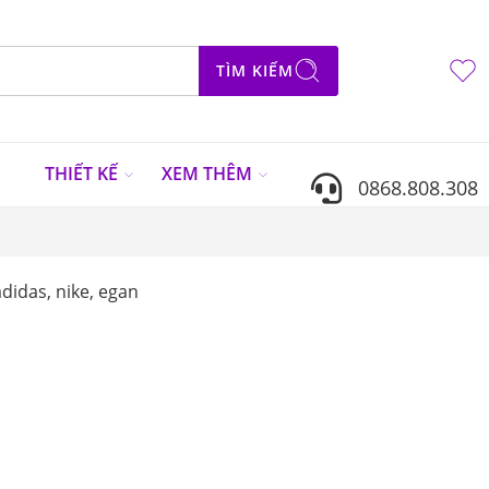
TÌM KIẾM
N
THIẾT KẾ
XEM THÊM
0868.808.308
didas, nike, egan
Sắp xếp theo
...
SALE