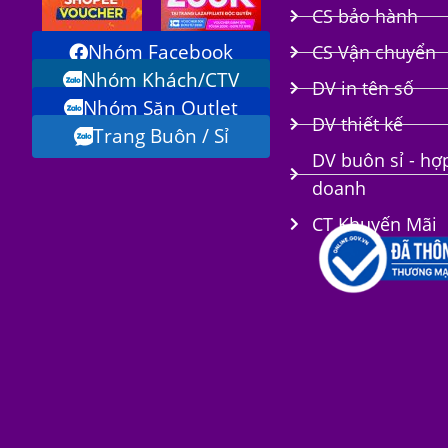
CS bảo hành
Nhóm Facebook
CS Vận chuyển
Nhóm Khách/CTV
DV in tên số
Nhóm Săn Outlet
i
DV thiết kế
Trang Buôn / Sỉ
DV buôn sỉ - hợ
doanh
CT Khuyến Mãi