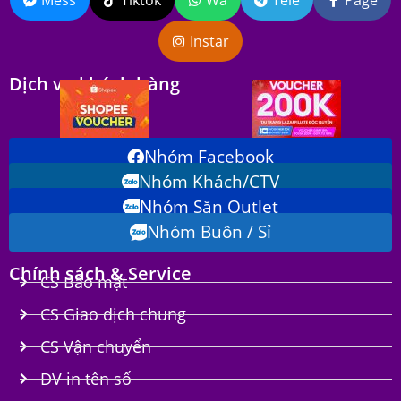
Mess
Tiktok
Wa
Tele
Page
Instar
Dịch vụ khách hàng
Nhóm Facebook
Nhóm Khách/CTV
Nhóm Săn Outlet
Nhóm Buôn / Sỉ
Chính sách & Service
CS Bảo mật
CS Giao dịch chung
CS Vận chuyển
DV in tên số