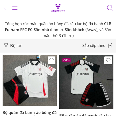
Tổng hợp các mẫu quần áo bóng đá câu lạc bộ đá banh
CLB
Fulham FFC FC Sân nhà
(home),
Sân khách
(Away), và Sân
mẫu thứ 3 (Third)
Bộ lọc
Sắp xếp theo
-32%
Bộ quần đá banh áo bóng đá
Bộ quần áo đá banh câu lạc