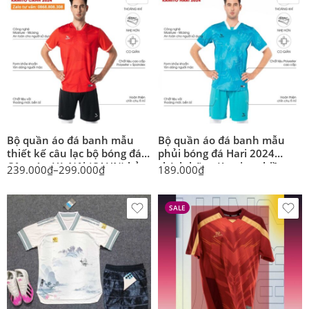
Bộ quần áo đá banh mẫu
Bộ quần áo đá banh mẫu
thiết kế câu lạc bộ bóng đá
phủi bóng đá Hari 2024
Công An Hà Nội (CAHN) bản
chính hãng Kamito nhiều
239.000
₫
–
299.000
₫
189.000
₫
trơn không in ấn chính hãng
màu vải nhẹ thoáng khí
Kamito
SALE