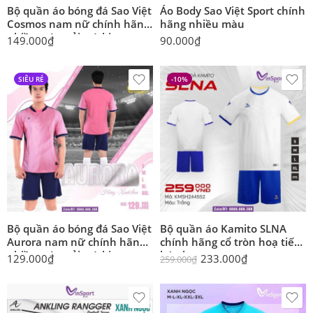
Bộ quần áo bóng đá Sao Việt
Áo Body Sao Việt Sport chính
Cosmos nam nữ chính hãng
hãng nhiều màu
nhiều màu vải mè kim
149.000
₫
90.000
₫
SIÊU RẺ
-10%
Bộ quần áo bóng đá Sao Việt
Bộ quần áo Kamito SLNA
Aurora nam nữ chính hãng
chính hãng cổ tròn hoạ tiết
nhiều màu vải mè kim
búp hoa
129.000
₫
233.000
₫
259.000
₫