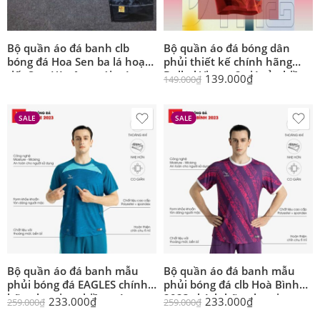
Bộ quần áo đá banh clb
Bộ quần áo đá bóng dân
bóng đá Hoa Sen ba lá hoạ
phủi thiết kế chính hãng
tiết Sơn Hà sông núi màu
Bulbal Vingar 2 giá rẻ nhiều
139.000
₫
149.000
₫
trắng quần có túi vải thái
màu đẹp mới
SALE
SALE
Bộ quần áo đá banh mẫu
Bộ quần áo đá banh mẫu
phủi bóng đá EAGLES chính
phủi bóng đá clb Hoà Bình
hãng kamito nhiều màu
2023 chính hãng kamito
233.000
₫
233.000
₫
259.000
₫
259.000
₫
nhiều màu