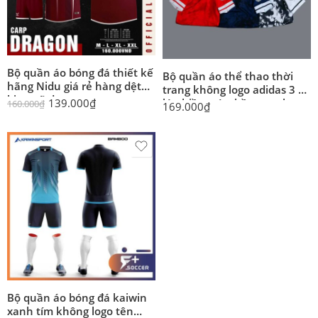
Bộ quần áo bóng đá thiết kế
Bộ quần áo thể thao thời
hãng Nidu giá rẻ hàng dệt
trang không logo adidas 3 ba
kim mã dragon
lá nhiều màu hồng xanh
139.000
₫
160.000
₫
169.000
₫
đen
Bộ quần áo bóng đá kaiwin
xanh tím không logo tên