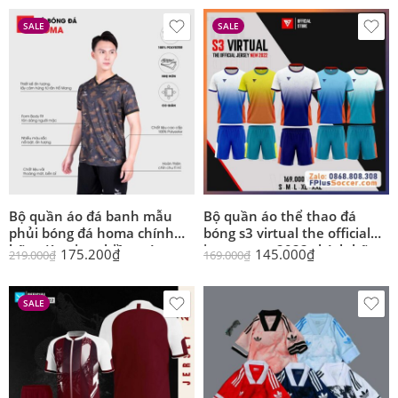
SALE
SALE
Bộ quần áo đá banh mẫu
Bộ quần áo thể thao đá
phủi bóng đá homa chính
bóng s3 virtual the official
hãng Kamito nhiều màu
jersey new 2022 chính hãng
175.200
₫
145.000
₫
219.000
₫
169.000
₫
KMSH220682
giá rẻ the official jersey new
2022 chính hãng giá rẻ
SALE