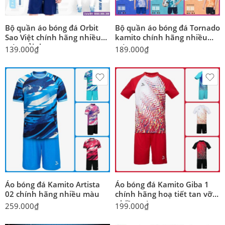
Bộ quần áo bóng đá Orbit
Bộ quần áo bóng đá Tornado
Sao Việt chính hãng nhiều
kamito chính hãng nhiều
màu vải thun
màu
139.000
₫
189.000
₫
Áo bóng đá Kamito Artista
Áo bóng đá Kamito Giba 1
02 chính hãng nhiều màu
chính hãng hoạ tiết tan vỡ
nhiều màu
259.000
₫
199.000
₫