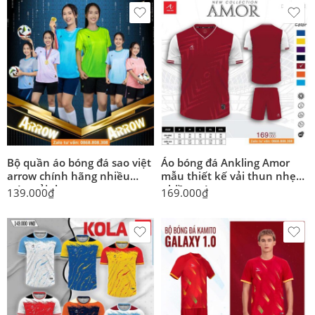
Bộ quần áo bóng đá sao việt
Áo bóng đá Ankling Amor
arrow chính hãng nhiều
mẫu thiết kế vải thun nhẹ
màu vải thun
nhiều màu
139.000
₫
169.000
₫