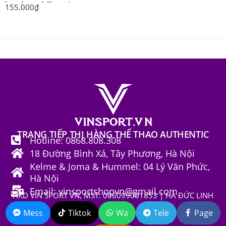
bamboo nhiều màu
155.000
₫
TRANG TIẾP THỊ HÀNG THỂ THAO AUTHENTIC
Hotline: 0868.808.308
18 Đường Bình Xá, Tây Phương, Hà Nội
Kelme & Joma & Hummel: 04 Lý Văn Phức,
Hà Nội
Email: vinsportshopvn@gmail.com
HKD VIN SPORT VN, MST: 006099001853 | HÀ ĐỨC LINH
Mess
Tiktok
Wa
Tele
Page