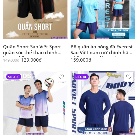
Quần Short Sao Việt Sport
Bộ quần áo bóng đá Everest
quần sóc thể thao chính
Sao Việt nam nữ chính hãng
hãng nhiều màu
nhiều màu vải mè kim
129.000
₫
159.000
₫
149.000
₫
SIÊU RẺ
SIÊU RẺ