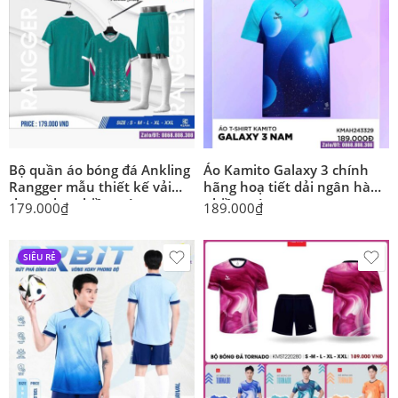
Bộ quần áo bóng đá Ankling
Áo Kamito Galaxy 3 chính
Rangger mẫu thiết kế vải
hãng hoạ tiết dải ngân hà
thun nhẹ nhiều màu
nhiều màu
179.000
₫
189.000
₫
SIÊU RẺ