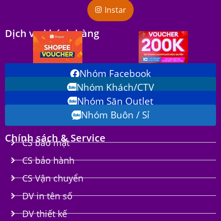
Instar
Dịch vụ khách hàng
Nhóm Facebook
Nhóm Khách/CTV
Nhóm Săn Outlet
Nhóm Buôn / Sỉ
Chính sách & Service
CS bảo mật
CS bảo hành
CS Vận chuyển
DV in tên số
DV thiết kế