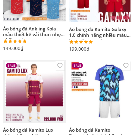
Áo bóng đá Ankling Kola
Áo bóng đá Kamito Galaxy
mẫu thiết kế vải thun nhẹ
1.0 chính hãng nhiều màu
nhiều màu
hoạ tiết sao rơi
Được xếp
149.000
₫
Được xếp
199.000
₫
hạng
5.00
hạng
5.00
5 sao
5 sao
SALE
SALE
Áo bóng đá Kamito Lux
Áo bóng đá Kamito