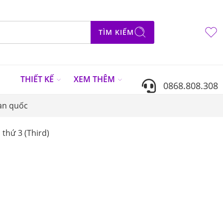
TÌM KIẾM
N
THIẾT KẾ
XEM THÊM
0868.808.308
àn quốc
thứ 3 (Third)
Sắp xếp theo
...
E
SALE