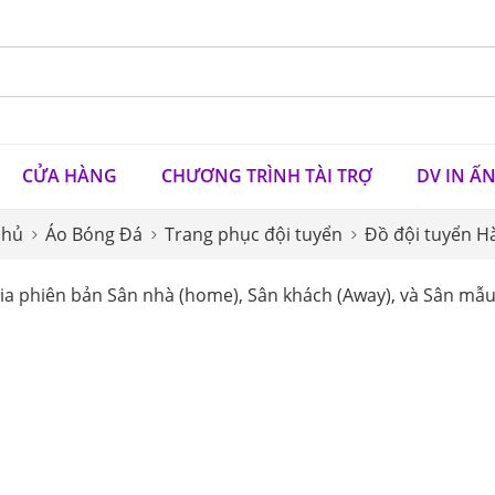
CỬA HÀNG
CHƯƠNG TRÌNH TÀI TRỢ
DV IN Ấ
chủ
Áo Bóng Đá
Trang phục đội tuyển
Đồ đội tuyển H
ia phiên bản Sân nhà (home), Sân khách (Away), và Sân mẫu 
SAL