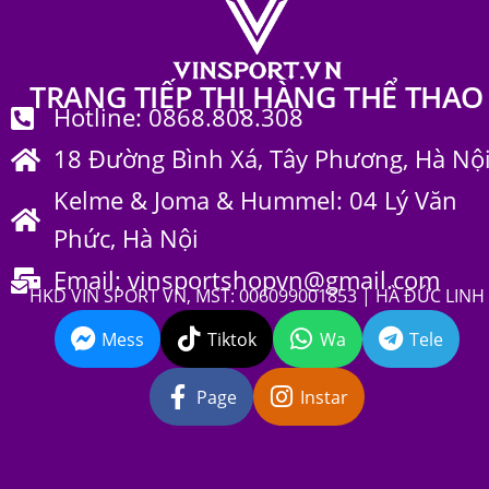
TRANG TIẾP THỊ HÀNG THỂ THAO
Hotline: 0868.808.308
18 Đường Bình Xá, Tây Phương, Hà Nộ
Kelme & Joma & Hummel: 04 Lý Văn
Phức, Hà Nội
Email: vinsportshopvn@gmail.com
HKD VIN SPORT VN, MST: 006099001853 | HÀ ĐỨC LINH
Mess
Tiktok
Wa
Tele
Page
Instar