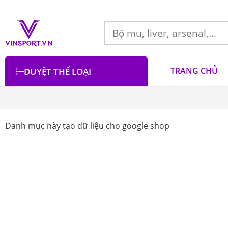
TRANG CHỦ
DUYỆT THỂ LOẠI
Danh mục này tạo dữ liệu cho google shop
Bộ lọc
Lọc theo giá
Danh mục