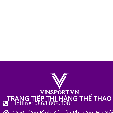
Trang phục bộ môn & khác
119
Trang phục thể thao
656
Bộ quần á
chính hãng
1
Fit
TRANG TIẾP THỊ HÀNG THỂ THAO
Hotline: 0868.808.308
18 Đường Bình Xá, Tây Phương, Hà Nộ