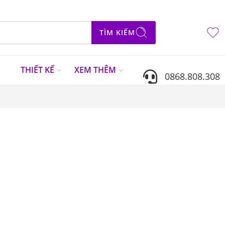
TÌM KIẾM
N
THIẾT KẾ
XEM THÊM
0868.808.308
Sắp xếp theo
...
%
-14%