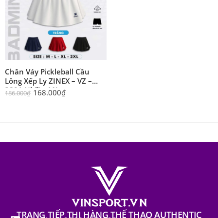
Chân Váy Pickleball Cầu
Lông Xếp Ly ZINEX – VZ –
3801 Nhiều Màu
168.000
₫
186.000
₫
TRANG TIẾP THỊ HÀNG THỂ THAO AUTHENTIC