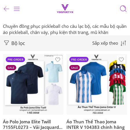
Chuyên đồng phục pickleball cho câu lạc bộ, các mẫu bộ quần
áo pickleball, chân váy, phụ kiện thời trang, mũ khăn
Bộ lọc
Sắp xếp theo
PRE-ORDER
PRE-ORDER
SALE
SALE
Áo Polo Joma Elite Twill
Áo Thun Thể Thao Joma
7155FL0273 – Vải Jacquard
INTER V 104383 chính hãng