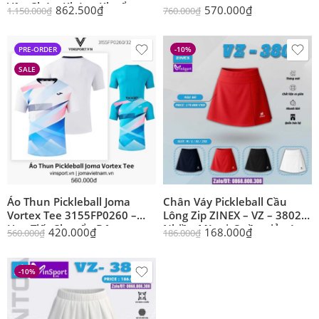
Vân Chéo, Kháng Khuẩn,
862.500
₫
570.000
₫
1.150.000
₫
760.000
₫
Thiết Kế Tôn Dáng
PRE-ORDER
-10%
SALE
Áo Thun Pickleball Joma
Chân Váy Pickleball Cầu
Vortex Tee 3155FP0260 –
Lông Zip ZINEX – VZ – 3802
Họa Tiết Chuyển Động,
Nhiều Màu | Quần giả váy
420.000
₫
168.000
₫
560.000
₫
186.000
₫
Chống UV UPF50+, Thoáng
Khí Chuyên Nghiệp
-10%