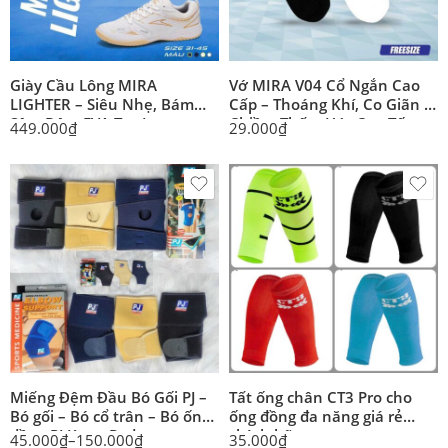
Giày Cầu Lông MIRA
Vớ MIRA V04 Cổ Ngắn Cao
LIGHTER – Siêu Nhẹ, Bám
Cấp – Thoáng Khí, Co Giãn 4
Sân, Đệm EVA Trợ Lực
Chiều, Thấm Hút Cực Tốt
449.000
₫
29.000
₫
Miếng Đệm Đầu Bó Gối PJ –
Tất ống chân CT3 Pro cho
Bó gối – Bó cổ trân – Bó ống
ống đồng đa năng giá rẻ
đồng PJ Knee Pad
chính hãng
45.000
₫
–
150.000
₫
35.000
₫