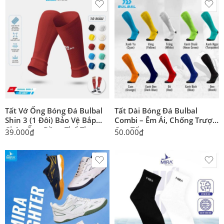
Tất Vớ Ống Bóng Đá Bulbal
Tất Dài Bóng Đá Bulbal
Shin 3 (1 Đôi) Bảo Vệ Bắp
Combi – Êm Ái, Chống Trượt
Chân Ống Đồng Thể Thao
Cực Tốt
39.000
₫
50.000
₫
Đương Đại