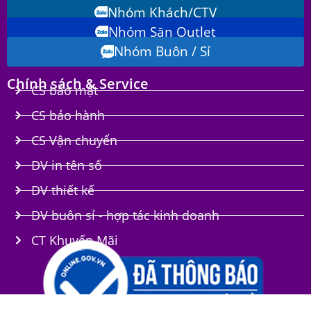
Nhóm Khách/CTV
Nhóm Săn Outlet
Nhóm Buôn / Sỉ
Chính sách & Service
CS bảo mật
CS bảo hành
CS Vận chuyển
DV in tên số
DV thiết kế
DV buôn sỉ - hợp tác kinh doanh
CT Khuyến Mãi