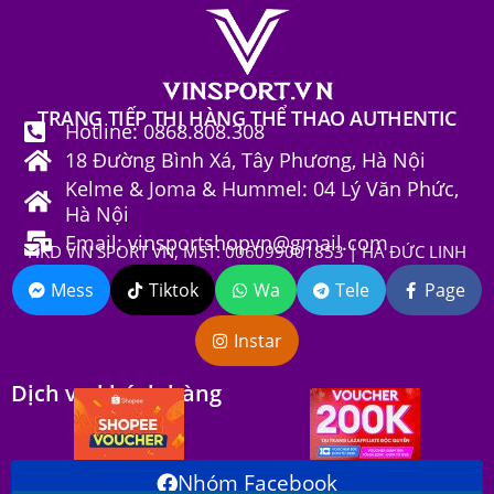
TRANG TIẾP THỊ HÀNG THỂ THAO AUTHENTIC
Hotline: 0868.808.308
18 Đường Bình Xá, Tây Phương, Hà Nội
Kelme & Joma & Hummel: 04 Lý Văn Phức,
Hà Nội
Email: vinsportshopvn@gmail.com
HKD VIN SPORT VN, MST: 006099001853 | HÀ ĐỨC LINH
Mess
Tiktok
Wa
Tele
Page
Instar
Dịch vụ khách hàng
Nhóm Facebook