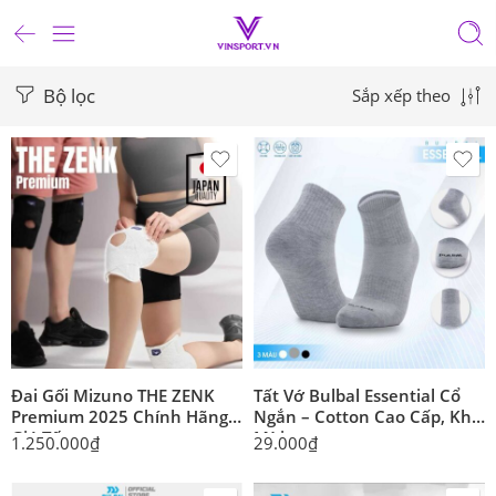
Bộ lọc
Sắp xếp theo
Đai Gối Mizuno THE ZENK
Tất Vớ Bulbal Essential Cổ
Premium 2025 Chính Hãng
Ngắn – Cotton Cao Cấp, Khử
Giá Tốt
Mùi
1.250.000
₫
29.000
₫