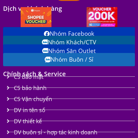
Dịch vụ khách hàng
Nhóm Facebook
Nhóm Khách/CTV
Nhóm Săn Outlet
Nhóm Buôn / Sỉ
Chính sách & Service
CS bảo mật
CS bảo hành
CS Vận chuyển
DV in tên số
DV thiết kế
DV buôn sỉ - hợp tác kinh doanh