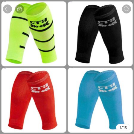
1
/
10