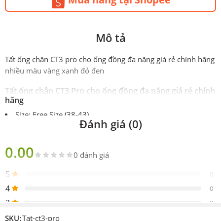
Mô tả
Tất ống chân CT3 pro cho ống đồng đa năng giá rẻ chính hãng
nhiều màu vàng xanh đỏ đen
Tất ống chân CT3 Pro cho ống đồng đa năng giá rẻ chính
hãng
Size: Free Size (38-43)
Đánh giá (0)
Chất liệu bền bỉ thoáng khí, chống mùi, chống bẩn
Hướng dẫn sử dụng tất ống chân CT3 Pro cho ống đồng
0.00
đa năng giá rẻ chính hãng
0 đánh giá
BẢO QUẢN: Như hàng thể thao bình thường
5
0
BẢO DƯỠNG: Để đảm bảo chất liệu giữ được đặc tính (đặc
4
0
biệt là chống thấm nước), chúng tôi khuyến nghị không được
3
0
giặt máy, sấy khô.
Không được là, ủi. Để vệ sinh balô bằng tay, sử dụng nước
2
0
SKU:
Tat-ct3-pro