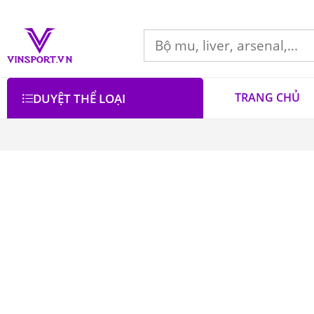
TRANG CHỦ
DUYỆT THỂ LOẠI
Bộ lọc
Lọc theo giá
Danh mục
Áo Bóng Chày
3