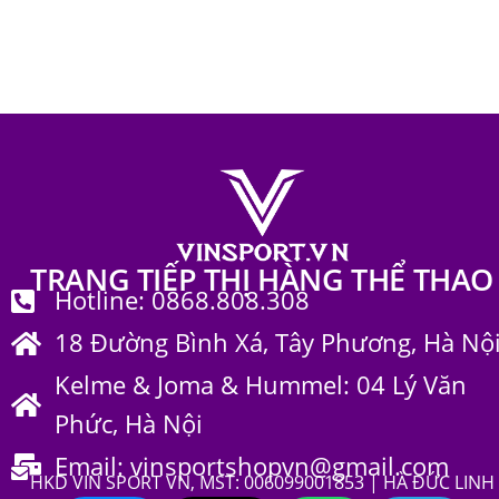
Trang phục thể thao
656
TRANG TIẾP THỊ HÀNG THỂ THAO
Hotline: 0868.808.308
18 Đường Bình Xá, Tây Phương, Hà Nộ
Kelme & Joma & Hummel: 04 Lý Văn
Phức, Hà Nội
Email: vinsportshopvn@gmail.com
HKD VIN SPORT VN, MST: 006099001853 | HÀ ĐỨC LINH