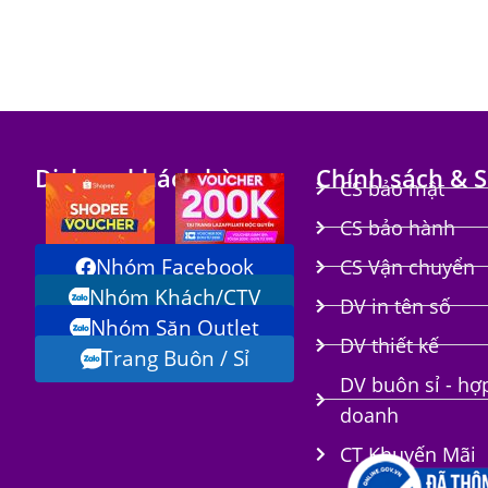
Dịch vụ khách hàng
Chính sách & S
CS bảo mật
CS bảo hành
Nhóm Facebook
CS Vận chuyển
Nhóm Khách/CTV
DV in tên số
Nhóm Săn Outlet
i
DV thiết kế
Trang Buôn / Sỉ
DV buôn sỉ - hợ
doanh
CT Khuyến Mãi