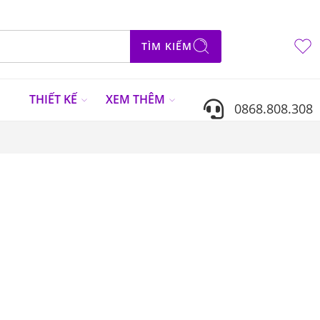
TÌM KIẾM
N
THIẾT KẾ
XEM THÊM
0868.808.308
Sắp xếp theo
...