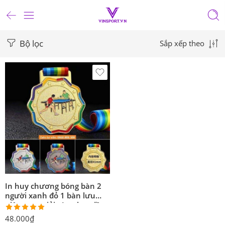
Bộ lọc
Sắp xếp theo
In huy chương bóng bàn 2
người xanh đỏ 1 bàn lưu
niệm trao giải vàng bạc đồng
Được xếp
48.000
₫