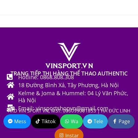
hạng
5.00
5 sao
TRANG TIẾP THỊ HÀNG THỂ THAO AUTHENTIC
Hotline: 0868.808.308
18 Đường Bình Xá, Tây Phương, Hà Nội
Kelme & Joma & Hummel: 04 Lý Văn Phức,
Hà Nội
Email: vinsportshopvn@gmail.com
HKD VIN SPORT VN, MST: 006099001853 | HÀ ĐỨC LINH
Mess
Tiktok
Wa
Tele
Page
Instar