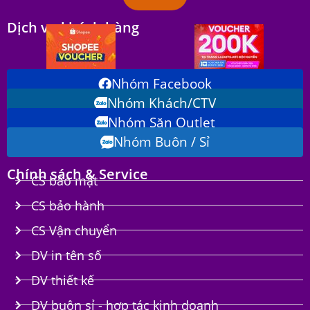
Dịch vụ khách hàng
Nhóm Facebook
Nhóm Khách/CTV
Nhóm Săn Outlet
Nhóm Buôn / Sỉ
Chính sách & Service
CS bảo mật
CS bảo hành
CS Vận chuyển
DV in tên số
DV thiết kế
DV buôn sỉ - hợp tác kinh doanh