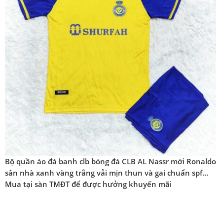
Bộ quần áo đá banh clb bóng đá CLB AL Nassr mới Ronaldo
sân nhà xanh vàng trắng vải mịn thun và gai chuẩn spf
thái
Mua tại sàn TMĐT để được hưởng khuyến mãi