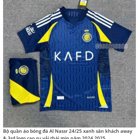
Bộ quần áo bóng đá Al Nassr 24/25 xanh sân khách away
& 3rd logo cao su vải thái mịn năm 2024 2025