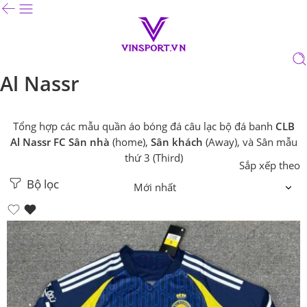
Al Nassr
Tổng hợp các mẫu quần áo bóng đá câu lạc bộ đá banh
CLB
Al Nassr FC Sân nhà
(home),
Sân khách
(Away), và Sân mẫu
thứ 3 (Third)
Sắp xếp theo
Bộ lọc