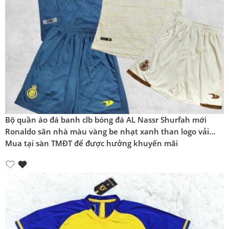
Bộ quần áo đá banh clb bóng đá AL Nassr Shurfah mới
Ronaldo sân nhà màu vàng be nhạt xanh than logo vải
thái mới 2023
Mua tại sàn TMĐT để được hưởng khuyến mãi