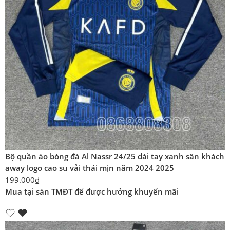
Bộ quần áo bóng đá Al Nassr 24/25 dài tay xanh sân khách
away logo cao su vải thái mịn năm 2024 2025
199.000
₫
Mua tại sàn TMĐT để được hưởng khuyến mãi