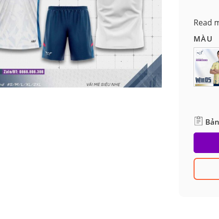
Read 
MÀU
Bản