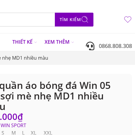
TÌM KIẾM
N
THIẾT KẾ
XEM THÊM
0868.808.308
mè nhẹ MD1 nhiều màu
quần áo bóng đá Win 05
 sợi mè nhẹ MD1 nhiều
u
.000
₫
WIN SPORT
S M L XL XXL