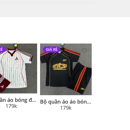
RẺ
GIÁ RẺ
Bộ quần áo bóng đá Arsenal x adidas US Pack 2025/26 trắng vạch đỏ
Bộ quần áo áo bóng đá Arsenal NTS 2025 màu đen vàng
179k
179k