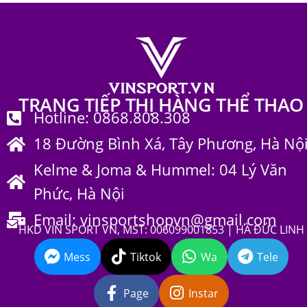
TRANG TIẾP THỊ HÀNG THỂ THAO
Hotline: 0868.808.308
18 Đường Bình Xá, Tây Phương, Hà Nộ
Kelme & Joma & Hummel: 04 Lý Văn
Phức, Hà Nội
Email: vinsportshopvn@gmail.com
HKD VIN SPORT VN, MST: 006099001853 | HÀ ĐỨC LINH
Mess
Tiktok
Wa
Tele
Page
Instar