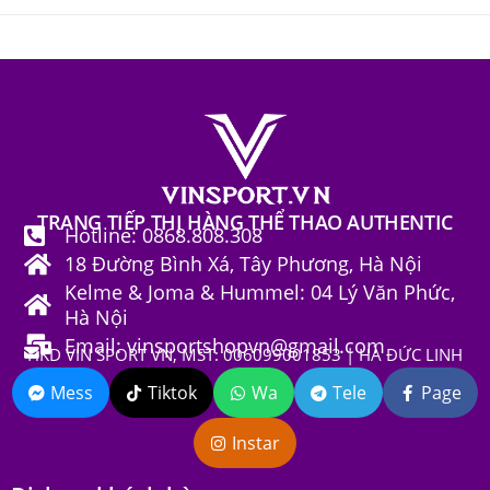
TRANG TIẾP THỊ HÀNG THỂ THAO AUTHENTIC
Hotline: 0868.808.308
18 Đường Bình Xá, Tây Phương, Hà Nội
Kelme & Joma & Hummel: 04 Lý Văn Phức,
Hà Nội
Email: vinsportshopvn@gmail.com
HKD VIN SPORT VN, MST: 006099001853 | HÀ ĐỨC LINH
Mess
Tiktok
Wa
Tele
Page
Instar