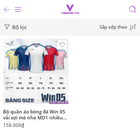
Bộ lọc
Sắp xếp theo
Bộ quần áo bóng đá Win 05
vải sợi mè nhẹ MD1 nhiều
màu
158.000
₫