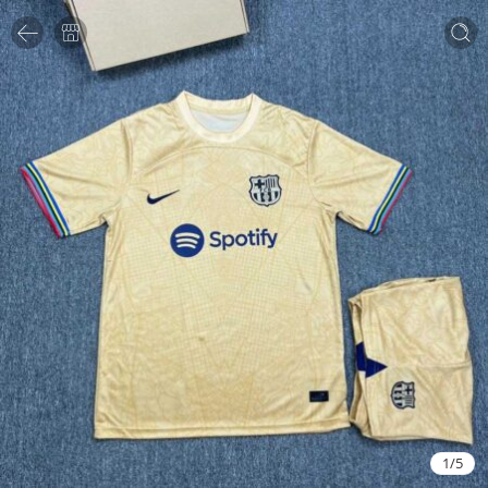
1
/
5