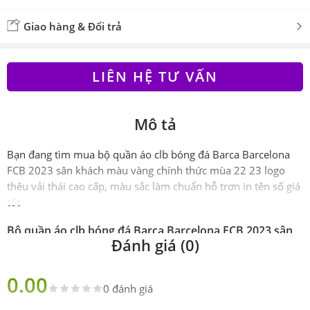
Giao hàng & Đổi trả
LIÊN HỆ TƯ VẤN
Mô tả
Bạn đang tìm mua bộ quần áo clb bóng đá Barca Barcelona
FCB 2023 sân khách màu vàng chính thức mùa 22 23 logo
thêu vải thái cao cấp, màu sắc làm chuẩn hỗ trơn in tên số giá
tốt
Bộ quần áo clb bóng đá Barca Barcelona FCB 2023 sân
Đánh giá (0)
khách màu vàng chính thức 22 23 logo thêu vải thái cao
cấp
0.00
Phiên
Thaí
0 đánh giá
bản