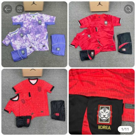
1
/
11