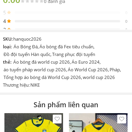
0 đánh giá
Đặc điểm
Chi tiết
5
0
Đội tuyển
Hàn Quốc (Korea National Team)
4
0
3
0
Phiên bản
World Cup 2026 (Sân nhà)
2
0
SKU:
hanquoc2026
Vải thun mè Thái hoặc mè kim cương co
Chất liệu
1
giãn 4 chiều
loại:
Áo Bóng Đá
,
Áo bóng đá Fex tiêu chuẩn
,
0
Đồ đội tuyển Hàn quốc
,
Trang phục đội tuyển
Màu sắc
Áo đỏ (họa tiết vằn hổ), quần đen/đỏ
thẻ:
Áo bóng đá world cup 2026
,
Áo Euro 2024
,
Be the first to review!
Dri-FIT thấm hút mồ hôi, thoát nhiệt
áo tuyển pháp world cup 2026
,
Áo World Cup 2026
,
Pháp
,
Công nghệ
nhanh
Tổng hợp áo bóng dá World Cup 2026
,
world cup 2026
Kích thước
S, M, L, XL, XXL (45kg – 90kg)
Thương hiệu:
NIKE
Đánh giá
Hiện vẫn chưa có đánh giá.
Đặc điểm
Logo KFA thêu sắc nét, họa tiết in nhiệt
thiết kế
bền màu
Sản phẩm liên quan
Ưu đãi khi đặt hàng số lượng tại Vin Sport VN Shop
Đơn hàng in ấn theo yêu cầu hoặc giá trị cao, cần cọc