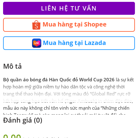
LIÊN HỆ TƯ VẤN
Mua hàng tại Shopee
Mua hàng tại Lazada
Mô tả
Bộ quần áo bóng đá Hàn Quốc đỏ World Cup 2026
là sự kết
hợp hoàn mỹ giữa niềm tự hào dân tộc và công nghệ thời
trang thể thao hiện đại. Với tông màu đỏ “Global Red” rực rỡ
kết hợp cùng họa tiết vằn hổ (Tiger Ambush) in chìm độc đáo,
mẫu áo này không chỉ tôn vinh sức mạnh của “Những chiến
binh Taegeuk” mà còn mang lại sự thoải mái tuyệt đối cho
Đánh giá (0)
người mặc nhờ chất liệu vải Thái cao cấp siêu thoáng khí.
Thông số kỹ thuật sản phẩm
0.00