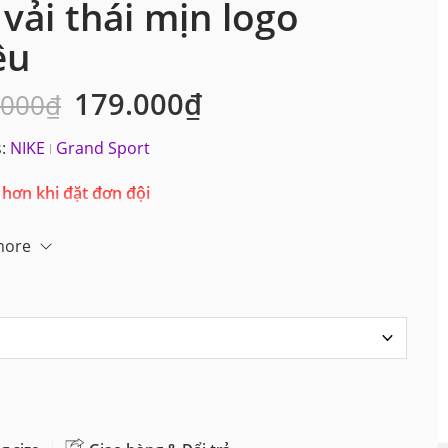
 vải thái mịn logo
êu
179.000
₫
.000
₫
:
NIKE
Grand Sport
 hơn khi đặt đơn đội
more