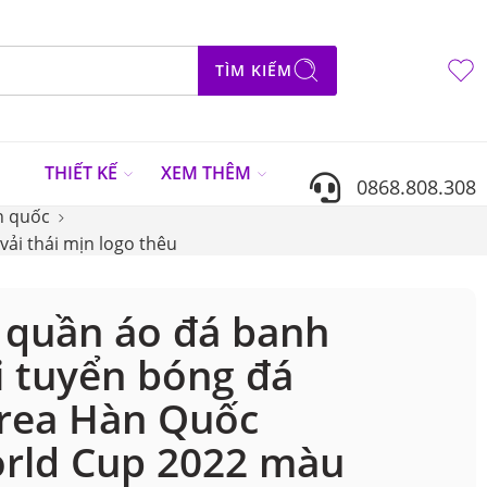
TÌM KIẾM
N
THIẾT KẾ
XEM THÊM
0868.808.308
n quốc
ải thái mịn logo thêu
 quần áo đá banh
i tuyển bóng đá
rea Hàn Quốc
rld Cup 2022 màu