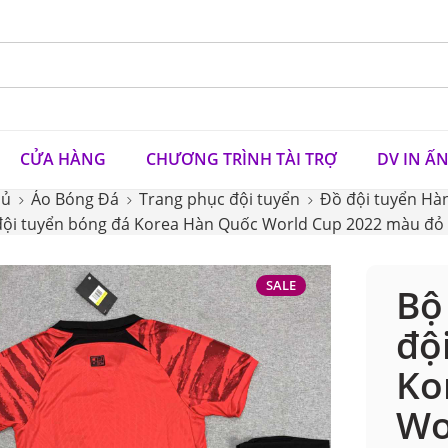
CỬA HÀNG
CHƯƠNG TRÌNH TÀI TRỢ
DV IN Ấ
hủ
Áo Bóng Đá
Trang phục đội tuyển
Đồ đội tuyển Hà
ội tuyển bóng đá Korea Hàn Quốc World Cup 2022 màu đỏ v
SALE
Bộ
độ
Ko
Wo