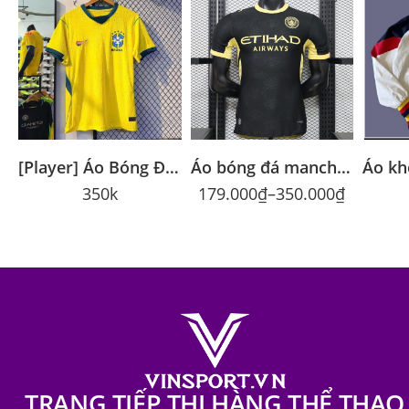
[Player] Áo Bóng Đá Đội Tuyển Brasil WC 2026 màu vàng
Áo bóng đá manchester city 2026 đen sân khách bản player
350k
179.000
₫
–
350.000
₫
TRANG TIẾP THỊ HÀNG THỂ THAO