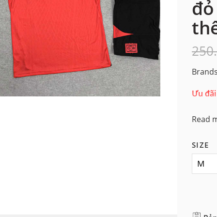
đỏ
th
250
Brands
Ưu đãi
Read 
SIZE