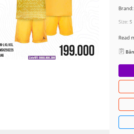
Brand:
Size:
S
Read 
Bản