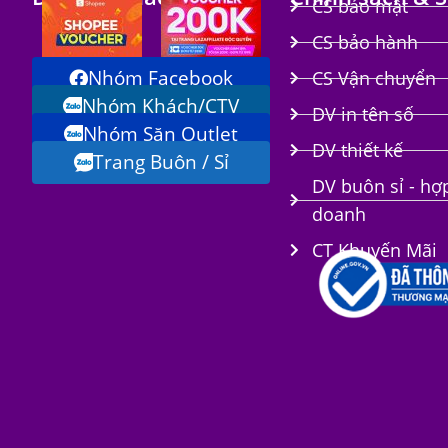
CS bảo mật
CS bảo hành
Nhóm Facebook
CS Vận chuyển
Nhóm Khách/CTV
DV in tên số
Nhóm Săn Outlet
i
DV thiết kế
Trang Buôn / Sỉ
DV buôn sỉ - hợ
doanh
CT Khuyến Mãi