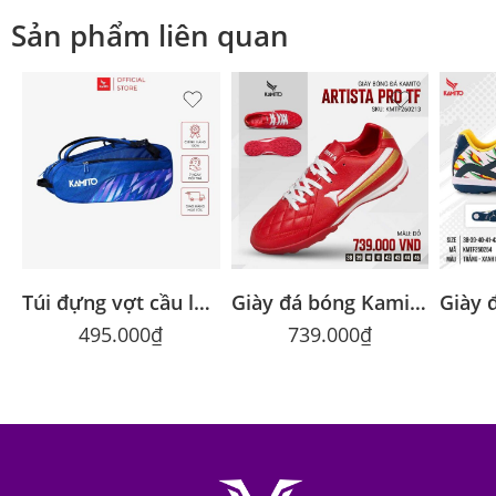
Sản phẩm liên quan
Túi đựng vợt cầu lông Galaxy vải 900D cao cấp giá tốt
Giày đá bóng Kamito Artista Pro TF chính hãng giá tốt
495.000
₫
739.000
₫