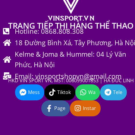
TRANG TIẾP THỊ HÀNG THỂ THAO
Hotline: 0868.808.308
18 Đường Bình Xá, Tây Phương, Hà Nộ
Kelme & Joma & Hummel: 04 Lý Văn
Phức, Hà Nội
Email: vinsportshopvn@gmail.com
HKD VIN SPORT VN, MST: 006099001853 | HÀ ĐỨC LINH
Mess
Tiktok
Wa
Tele
Page
Instar