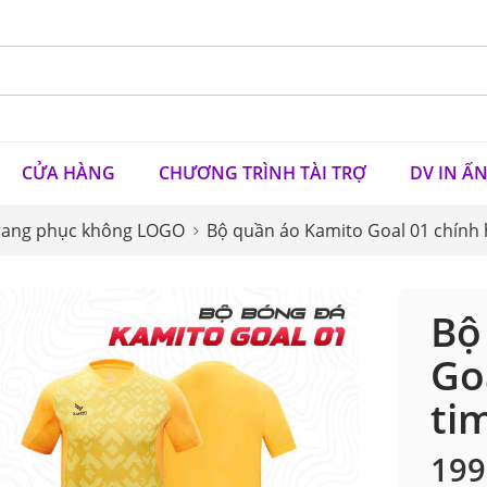
CỬA HÀNG
CHƯƠNG TRÌNH TÀI TRỢ
DV IN Ấ
rang phục không LOGO
Bộ quần áo Kamito Goal 01 chính 
Bộ
Go
ti
199