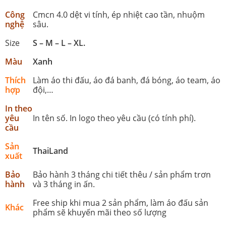
Công
Cmcn 4.0 dệt vi tính, ép nhiệt cao tần, nhuộm
nghệ
sâu.
Size
S – M – L – XL.
Màu
Xanh
Thích
Làm áo thi đấu, áo đá banh, đá bóng, áo team, áo
hợp
đội,…
In theo
yêu
In tên số. In logo theo yêu cầu (có tính phí).
cầu
Sản
ThaiLand
xuất
Bảo
Bảo hành 3 tháng chi tiết thêu / sản phẩm trơn
hành
và 3 tháng in ấn.
Free ship khi mua 2 sản phẩm, làm áo đấu sản
Khác
phẩm sẽ khuyến mãi theo số lượng