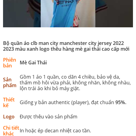
Bộ quần áo clb man city manchester city jersey 2022
2023 màu xanh logo thêu hàng mè gai thái cao cấp mới
Phiên
Mè Gai Thái
bản
Gồm 1 áo 1 quần, co dãn 4 chiều, bảo vệ da,
Sản
thấm mồ hôi vừa phải, không nhăn, không nhàu,
phẩm
lộn trái áo khi bỏ máy giặt.
Thiết
Giống y bản authentic (player), đạt chuẩn
95%.
kế
Logo
Được thêu vào sản phẩm
Chi tiết
In hoặc ép decan nhiệt cao tần.
khác