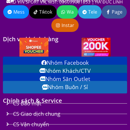
HKD VIN SPORT VN, MST: 006099001853 | HÀ ĐỨC LINH
Mess
Tiktok
Wa
Tele
Page
Instar
Dịch vụ khách hàng
Nhóm Facebook
Nhóm Khách/CTV
Nhóm Săn Outlet
Nhóm Buôn / Sỉ
Chính sách & Service
CS Bảo mật
CS Giao dịch chung
CS Vận chuyển