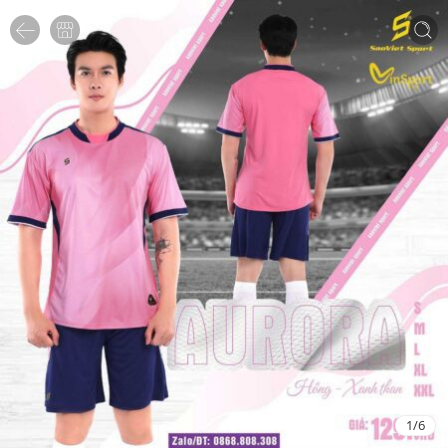
1
/
6