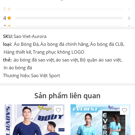
Gồm 1 áo 1 quần
phẩm
5
0
Thiết
4
Sao Việt Sport
0
kế
3
0
Logo
Được thêu vào sản phẩm
2
0
SKU:
Sao-Viet-Aurora
Chi tiết
1
loại:
Áo Bóng Đá
,
Áo bóng đá chính hãng
,
Áo bóng đá CLB
,
0
In hoặc ép decan nhiệt cao tần.
khác
Hàng thiết kế
,
Trang phục không LOGO
thẻ:
áo bóng đá sao việt
,
áo sao việt
,
Bộ quần áo sao việt
,
Công
Cmcn 4.0 dệt vi tính, ép nhiệt cao tần,
Be the first to review!
nghệ
nhuộm sâu.
In áo bóng đá
Thương hiệu:
Sao Việt Sport
Size
S – M – L – XL – XXL
Đánh giá
Màu
Nhiều Màu
Hiện vẫn chưa có đánh giá.
Sản phẩm liên quan
Thích
Làm áo thi đấu, áo đá banh, đá bóng,
hợp
áo team, áo đội,…
In theo
In tên số, in logo theo yêu cầu (có
yêu
tính phí).
cầu