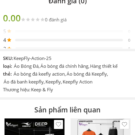
Đánh giá (0)
Phiên
Chính hãng Keepfly
bản
0.00
0 đánh giá
Sản
Gồm 1 áo 1 quần
phẩm
5
0
Thiết
4
Design by Keep Fly Action
0
kế
3
0
Logo
Được in trực tiếp lên sản phẩm
2
0
SKU:
KeepFly-Action-25
Chi tiết
1
loại:
Áo Bóng Đá
,
Áo bóng đá chính hãng
,
Hàng thiết kế
0
In hoặc ép decan nhiệt cao tần.
khác
thẻ:
Áo bóng đá keefly action
,
Áo bóng đá Keepfly
,
Áo đá banh keepfly
,
Keepfly
,
Keepfly Action
Công
Cmcn 4.0 dệt vi tính, ép nhiệt cao tần, nhuộm
Be the first to review!
nghệ
sâu.
Thương hiệu:
Keep & Fly
Size
S – M – L – XL – XXL – XXXL
Đánh giá
Sản phẩm liên quan
Màu
Đỏ,Xanh,Hồng,Xanh,Cam.Trắng
Hiện vẫn chưa có đánh giá.
Thích
Làm áo thi đấu, áo đá banh, đá bóng, áo team, áo
hợp
đội,…