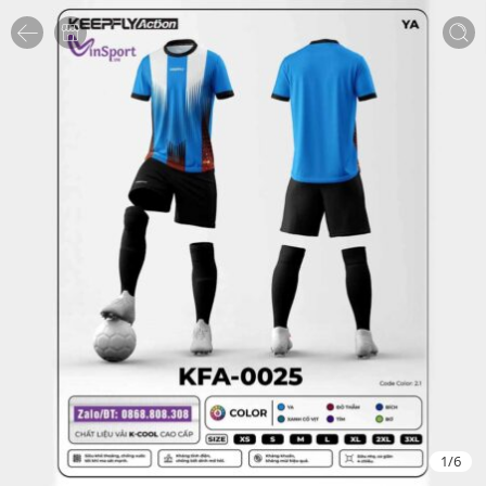
1
/
6