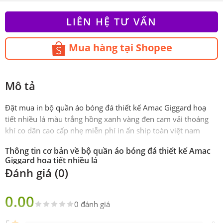
LIÊN HỆ TƯ VẤN
Mua hàng tại Shopee
Mô tả
Đặt mua in bộ quần áo bóng đá thiết kế Amac Giggard hoạ
tiết nhiều lá màu trắng hồng xanh vàng đen cam vải thoáng
khí co dãn cao cấp nhẹ miễn phí in ấn ship toàn việt nam
Thông tin cơ bản về bộ quần áo bóng đá thiết kế Amac
Giggard hoạ tiết nhiều lá
Đánh giá (0)
Phiên
Chính hãng AMAC
bản
0.00
0 đánh giá
Sản
Gồm 1 áo 1 quần
phẩm