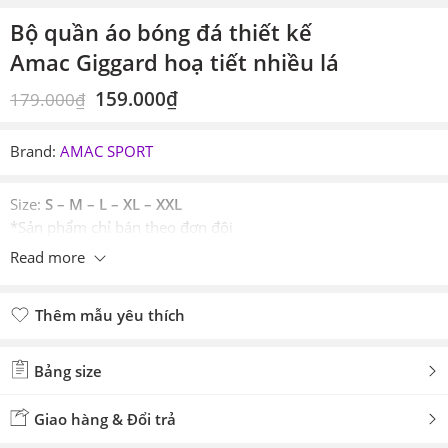
Bộ quần áo bóng đá thiết kế
Amac Giggard hoạ tiết nhiều lá
159.000
₫
179.000
₫
Brand:
AMAC SPORT
Size:
S – M – L – XL – XXL
*Sản phẩm chỉ bán theo đơn đội
Read more
Thêm mẫu yêu thích
Đã thêm mẫu yêu thích
Bảng size
Giao hàng & Đổi trả