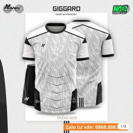
1
/
8