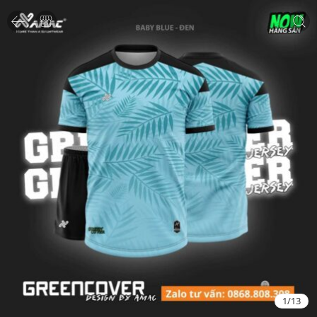
1
/
13