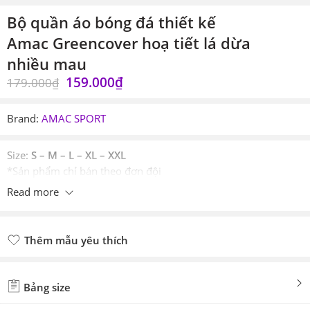
Bộ quần áo bóng đá thiết kế
Amac Greencover hoạ tiết lá dừa
nhiều mau
159.000
₫
179.000
₫
Brand:
AMAC SPORT
Size:
S – M – L – XL – XXL
*Sản phẩm chỉ bán theo đơn đội
Read more
Thêm mẫu yêu thích
Đã thêm mẫu yêu thích
Bảng size