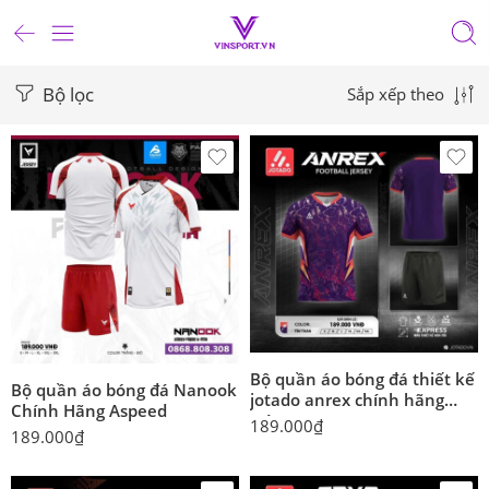
Bộ lọc
Sắp xếp theo
Bộ quần áo bóng đá thiết kế
Bộ quần áo bóng đá Nanook
jotado anrex chính hãng
Chính Hãng Aspeed
màu
189.000
₫
189.000
₫