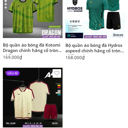
Bộ quần áo bóng đá Kotomi
Bộ quần áo bóng đá Hydros
Dragon chính hãng cổ tròn
aspeed chính hãng cổ tròn
nhiều màu
nhiều màu
169.000
₫
168.000
₫
SIÊU RẺ