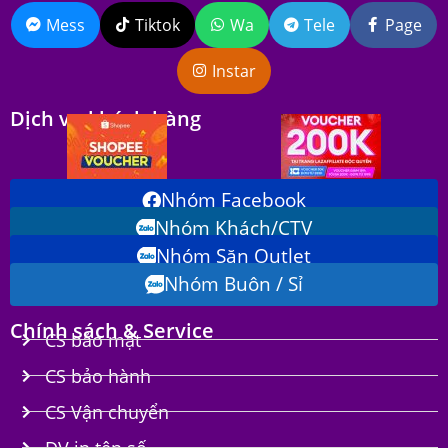
Mess
Tiktok
Wa
Tele
Page
Instar
Dịch vụ khách hàng
Nhóm Facebook
Nhóm Khách/CTV
Nhóm Săn Outlet
Nhóm Buôn / Sỉ
Chính sách & Service
CS bảo mật
CS bảo hành
CS Vận chuyển
DV in tên số