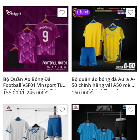
SIÊU RẺ
Bộ Quần Áo Bóng Đá
Bộ quần áo bóng đá Aura A-
Football VSF01 Vinsport Tùy
50 chính hãng vải A50 mềm
Chỉnh Màu Sắc Kiểu Dáng
thoáng khí nhiều màu
155.000
₫
–
245.000
₫
160.000
₫
Chất Liệu