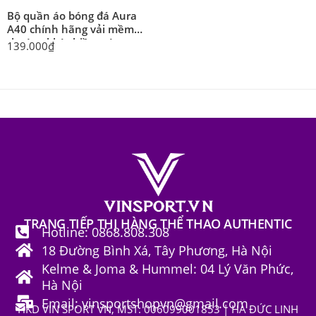
Bộ quần áo bóng đá Aura
A40 chính hãng vải mềm
thoáng khí nhiều màu
139.000
₫
TRANG TIẾP THỊ HÀNG THỂ THAO AUTHENTIC
Hotline: 0868.808.308
18 Đường Bình Xá, Tây Phương, Hà Nội
Kelme & Joma & Hummel: 04 Lý Văn Phức,
Hà Nội
Email: vinsportshopvn@gmail.com
HKD VIN SPORT VN, MST: 006099001853 | HÀ ĐỨC LINH