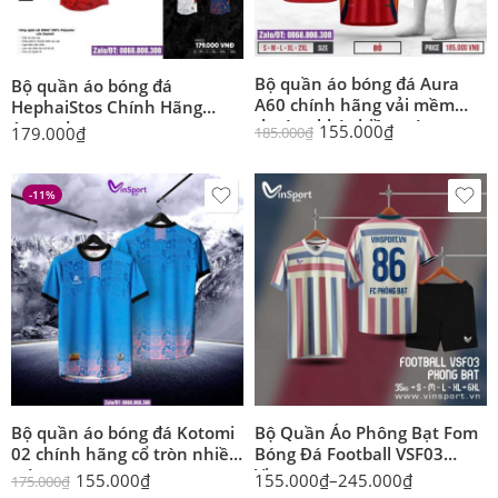
Bộ quần áo bóng đá Aura
Bộ quần áo bóng đá
A60 chính hãng vải mềm
HephaiStos Chính Hãng
thoáng khí nhiều màu
Aspeed
155.000
₫
185.000
₫
179.000
₫
-11%
Bộ quần áo bóng đá Kotomi
Bộ Quần Áo Phông Bạt Fom
02 chính hãng cổ tròn nhiều
Bóng Đá Football VSF03
màu
Vinsport
155.000
₫
155.000
₫
–
245.000
₫
175.000
₫