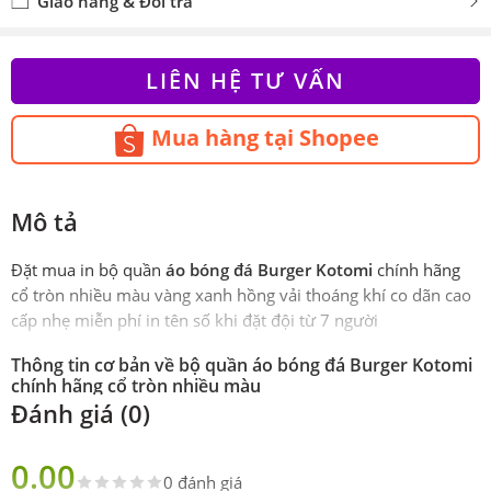
Giao hàng & Đổi trả
LIÊN HỆ TƯ VẤN
Mua hàng tại Shopee
Mô tả
Đặt mua in bộ quần
áo bóng đá Burger Kotomi
chính hãng
cổ tròn nhiều màu vàng xanh hồng vải thoáng khí co dãn cao
cấp nhẹ miễn phí in tên số khi đặt đội từ 7 người
Thông tin cơ bản về bộ quần áo bóng đá Burger Kotomi
chính hãng cổ tròn nhiều màu
Đánh giá (0)
Phiên
Chính hãng Kotomi
bản
0.00
0 đánh giá
Sản