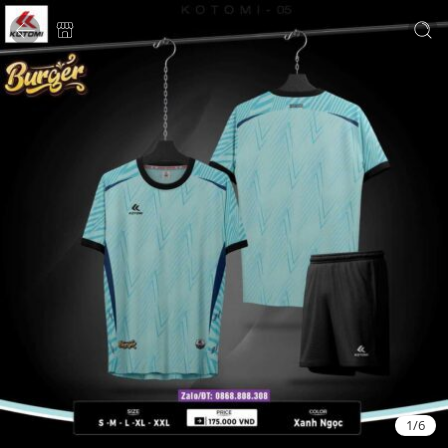
1
/
6