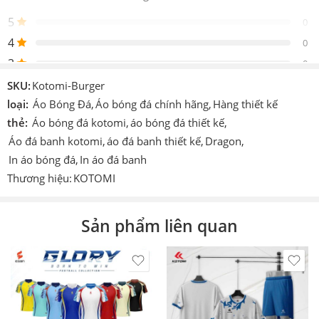
Gồm 1 áo 1 quần đen
phẩm
5
0
Thiết
4
Design by Kotomi
0
kế
3
0
Logo
Được in trực tiếp lên sản phẩm
2
0
SKU:
Kotomi-Burger
Chi tiết
1
loại:
Áo Bóng Đá
,
Áo bóng đá chính hãng
,
Hàng thiết kế
0
In hoặc ép decan nhiệt cao tần.
khác
thẻ:
Áo bóng đá kotomi
,
áo bóng đá thiết kế
,
Áo đá banh kotomi
,
áo đá banh thiết kế
,
Dragon
,
Công
Cmcn 4.0 dệt vi tính, ép nhiệt cao tần,
Be the first to review!
nghệ
nhuộm sâu.
In áo bóng đá
,
In áo đá banh
Thương hiệu:
KOTOMI
Size
S – M – L – XL – XXL – XXXL
Đánh giá
Màu
Vàng,Đỏ,Xanh lá,Cam,Xanh biển
Hiện vẫn chưa có đánh giá.
Sản phẩm liên quan
Thích
Làm áo thi đấu, áo đá banh, đá bóng,
hợp
áo team, áo đội,…
In theo
In tên số. In logo theo yêu cầu (có tính
yêu
phí).
cầu