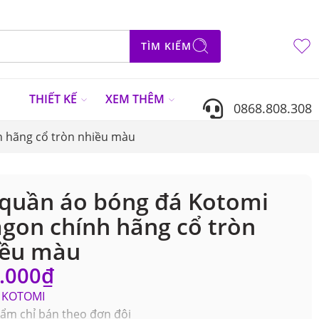
TÌM KIẾM
N
THIẾT KẾ
XEM THÊM
0868.808.308
 hãng cổ tròn nhiều màu
quần áo bóng đá Kotomi
gon chính hãng cổ tròn
iều màu
.000
₫
KOTOMI
ẩm chỉ bán theo đơn đội