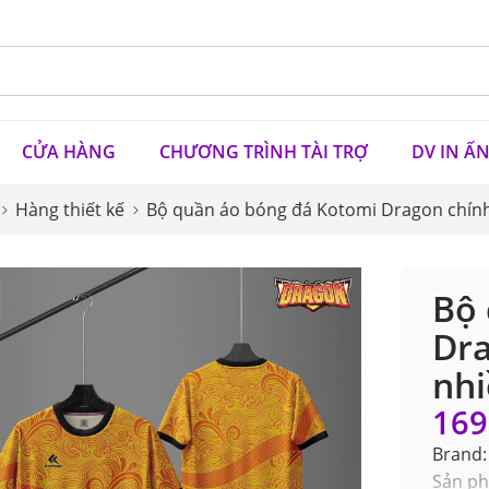
CỬA HÀNG
CHƯƠNG TRÌNH TÀI TRỢ
DV IN Ấ
Hàng thiết kế
Bộ quần áo bóng đá Kotomi Dragon chính
Bộ 
Dra
nh
169
Brand:
Sản ph