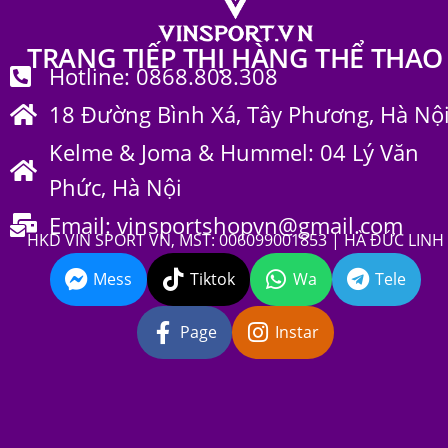
TRANG TIẾP THỊ HÀNG THỂ THAO
Hotline: 0868.808.308
18 Đường Bình Xá, Tây Phương, Hà Nộ
Kelme & Joma & Hummel: 04 Lý Văn
Phức, Hà Nội
Email: vinsportshopvn@gmail.com
HKD VIN SPORT VN, MST: 006099001853 | HÀ ĐỨC LINH
Mess
Tiktok
Wa
Tele
Page
Instar