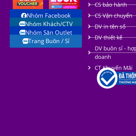
CS bảo hành
Nhóm Facebook
CS Vận chuyển
Nhóm Khách/CTV
DV in tên số
Nhóm Săn Outlet
i
DV thiết kế
Trang Buôn / Sỉ
DV buôn sỉ - hợ
doanh
CT Khuyến Mãi