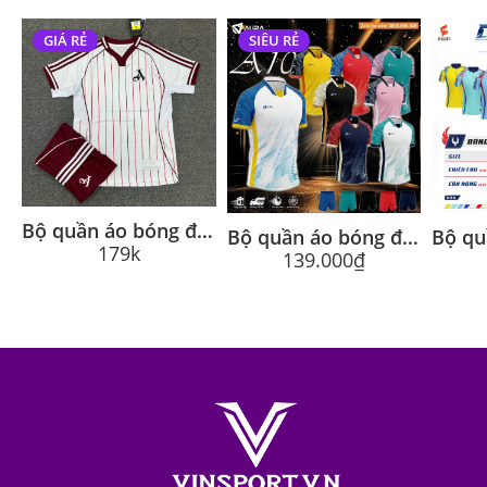
GIÁ RẺ
SIÊU RẺ
Bộ quần áo bóng đá Arsenal x adidas US Pack 2025/26 trắng vạch đỏ
Bộ quần áo bóng đá Aura A10 sợi mè dệt mỏng nhẹ thoáng khí nhiều màu
179k
139.000
₫