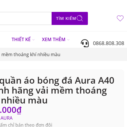
TÌM KIẾM
N
THIẾT KẾ
XEM THÊM
0868.808.308
i mềm thoáng khí nhiều màu
quần áo bóng đá Aura A40
nh hãng vải mềm thoáng
 nhiều màu
.000
₫
AURA
ẩm chỉ bán theo đơn đội