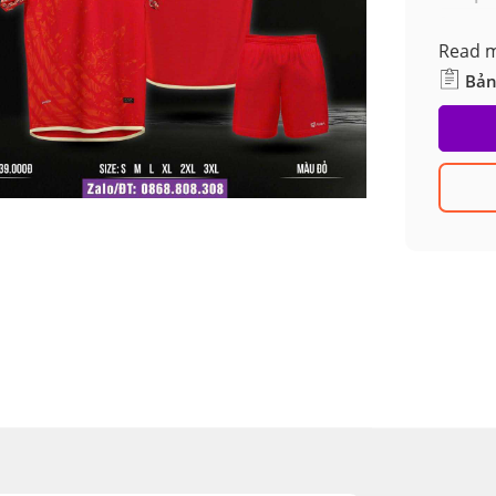
Read 
Bản