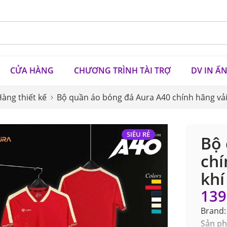
CỬA HÀNG
CHƯƠNG TRÌNH TÀI TRỢ
DV IN Ấ
àng thiết kế
Bộ quần áo bóng đá Aura A40 chính hãng vả
SIÊU RẺ
Bộ 
chí
khí
139
Brand:
Sản ph