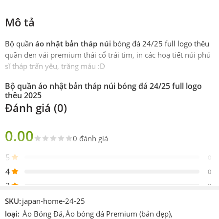
Mô tả
Bộ quần
áo nhật bản tháp núi
bóng đá 24/25 full logo thêu
quần đen vải premium thái cổ trái tim, in các hoạ tiết núi phú
sĩ tháp trấn yêu, trăng máu :D
Bộ quần áo nhật bản tháp núi bóng đá 24/25 full logo
thêu 2025
Đánh giá (0)
Phiên
Thái Premium
bản
0.00
0 đánh giá
Sản
Gồm 1 áo 1 quần
phẩm
5
0
Thiết
4
Như Hãng
0
kế
3
0
Logo
Được thêu vào sản phẩm
2
0
SKU:
japan-home-24-25
Chi tiết
1
loại:
Áo Bóng Đá
,
Áo bóng đá Premium (bản đẹp)
,
0
In hoặc ép decan nhiệt cao tần.