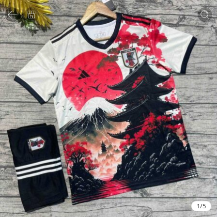
1
/
5