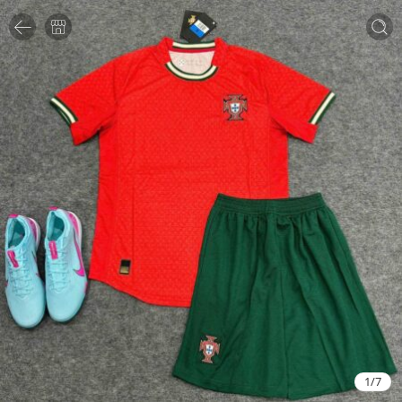
1
/
7