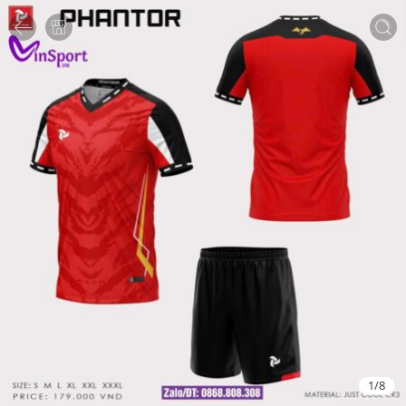
1
/
8