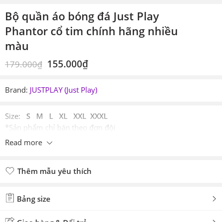
Bộ quần áo bóng đá Just Play
Phantor cổ tim chính hãng nhiều
màu
155.000
₫
179.000
₫
Brand:
JUSTPLAY (Just Play)
Size:
S M L XL XXL XXXL
*Sản phẩm chỉ bán theo đơn đội
Read more
Thêm mẫu yêu thích
Đã thêm mẫu yêu thích
Bảng size