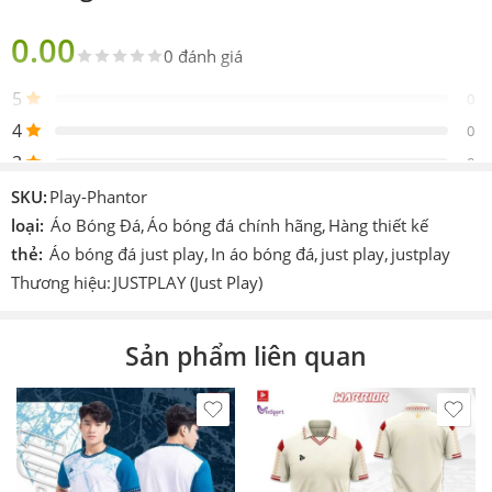
Chính hãng Justplay
bản
0.00
0 đánh giá
Sản
Gồm 1 áo 1 quần
phẩm
5
0
Thiết
4
Just Play
0
kế
3
0
Logo
Được thêu vào sản phẩm
2
0
SKU:
Play-Phantor
Chi tiết
1
loại:
Áo Bóng Đá
,
Áo bóng đá chính hãng
,
Hàng thiết kế
0
In hoặc ép decan nhiệt cao tần.
khác
thẻ:
Áo bóng đá just play
,
In áo bóng đá
,
just play
,
justplay
Thương hiệu:
JUSTPLAY (Just Play)
Công
Cmcn 4.0 dệt vi tính, ép nhiệt cao tần, nhuộm
Be the first to review!
nghệ
sâu.
Size
S – M – L – XL – XXL – XXXL
Sản phẩm liên quan
Đánh giá
Màu
Nhiều màu
Hiện vẫn chưa có đánh giá.
Thích
Làm áo thi đấu, áo đá banh, đá bóng, áo team, áo
hợp
đội,…
In theo