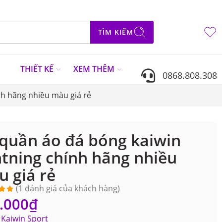
TÌM KIẾM
N
THIẾT KẾ
XEM THÊM
0868.808.308
nh hãng nhiều màu giá rẻ
quần áo đá bóng kaiwin
htning chính hãng nhiều
 giá rẻ
(
1
đánh giá của khách hàng)
.000
₫
ên 5
ên
Kaiwin Sport