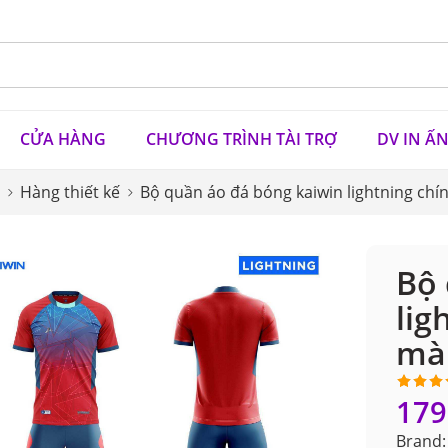
CỬA HÀNG
CHƯƠNG TRÌNH TÀI TRỢ
DV IN Ấ
Hàng thiết kế
Bộ quần áo đá bóng kaiwin lightning chí
Bộ 
lig
màu
179
5.00
1
tr
dựa tr
Brand: