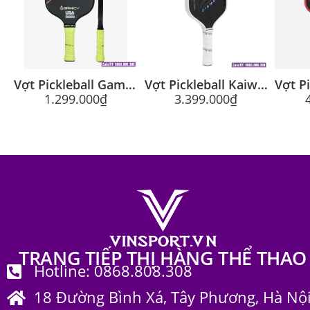
Vợt Pickleball Gamicy Moment T700 3K Bán Chuyên Cận Cao Cấp
Vợt Pickleball Kaiwin Diamond 16mm Cap Cấp Chuyên Nghiệp Chính Hãng
1.299.000
₫
3.399.000
₫
TRANG TIẾP THỊ HÀNG THỂ THAO
Hotline: 0868.808.308
18 Đường Bình Xá, Tây Phương, Hà Nộ