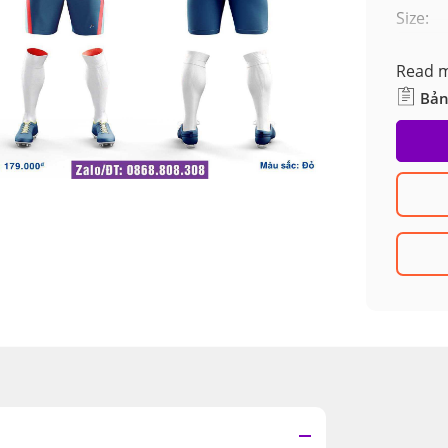
đánh g
Size:
Read 
Bản