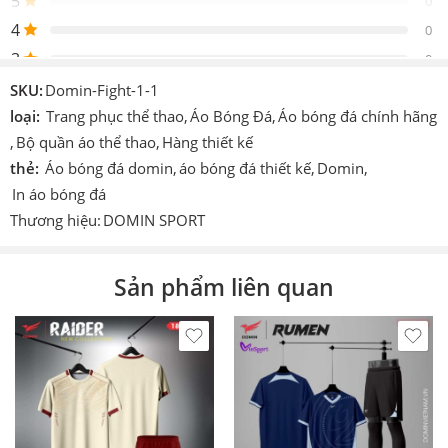
5
0
Thiết
4
Design by Domin
0
kế
3
0
Logo
Được in trực tiếp lên sản phẩm
2
0
SKU:
Domin-Fight-1-1
Chi tiết
1
loại:
Trang phục thể thao
,
Áo Bóng Đá
,
Áo bóng đá chính hãng
0
In hoặc ép decan nhiệt cao tần.
khác
,
Bộ quần áo thể thao
,
Hàng thiết kế
thẻ:
Áo bóng đá domin
,
áo bóng đá thiết kế
,
Domin
,
Công
Cmcn 4.0 dệt vi tính, ép nhiệt cao tần, nhuộm
Be the first to review!
nghệ
sâu.
In áo bóng đá
Thương hiệu:
DOMIN SPORT
Size
S – M – L – XL – XXL – XXXL
Đánh giá
Màu
Vàng, Đen, Xanh lá, Đỏ, Xanh biển
Hiện vẫn chưa có đánh giá.
Sản phẩm liên quan
Thích
Làm áo thi đấu, áo đá banh, đá bóng, áo team, áo
hợp
đội,…
In theo
yêu
In tên số, in logo theo yêu cầu (có tính phí).
cầu
Sản
Domin