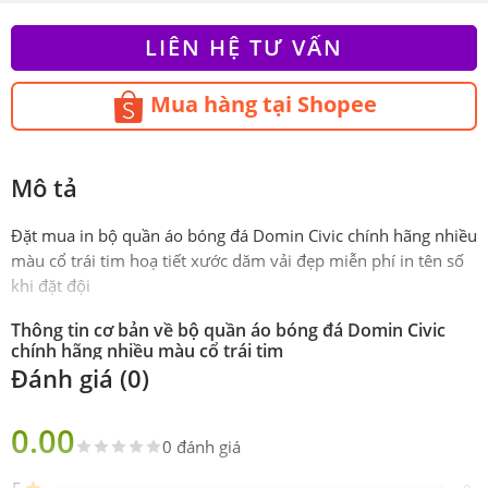
LIÊN HỆ TƯ VẤN
Mua hàng tại Shopee
Mô tả
Đặt mua in bộ quần áo bóng đá Domin Civic chính hãng nhiều
màu cổ trái tim hoạ tiết xước dăm vải đẹp miễn phí in tên số
khi đặt đội
Thông tin cơ bản về bộ quần áo bóng đá Domin Civic
chính hãng nhiều màu cổ trái tim
Đánh giá (0)
Phiên
Chính hãng DOMIN SPORT
bản
0.00
0 đánh giá
Sản
Gồm 1 áo 1 quần
phẩm