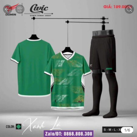
1
/
6