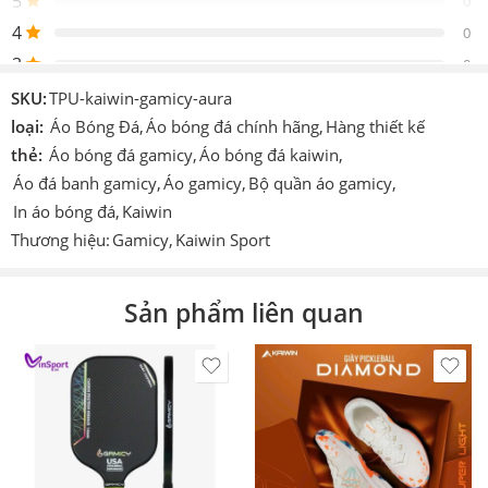
5
0
Thiết
4
Design by Kaiwin
0
kế
3
0
Logo
Được in trực tiếp lên sản phẩm
2
0
SKU:
TPU-kaiwin-gamicy-aura
Chi tiết
1
loại:
Áo Bóng Đá
,
Áo bóng đá chính hãng
,
Hàng thiết kế
0
In hoặc ép decan nhiệt cao tần.
khác
thẻ:
Áo bóng đá gamicy
,
Áo bóng đá kaiwin
,
Áo đá banh gamicy
,
Áo gamicy
,
Bộ quần áo gamicy
,
Công
Cmcn 4.0 dệt vi tính, ép nhiệt cao tần, nhuộm
Be the first to review!
nghệ
sâu.
In áo bóng đá
,
Kaiwin
Thương hiệu:
Gamicy
,
Kaiwin Sport
Size
S – M – L – XL – XXL – XXXL
Đánh giá
Màu
Vàng, xanh, trắng
Hiện vẫn chưa có đánh giá.
Sản phẩm liên quan
Thích
Làm áo thi đấu, áo đá banh, đá bóng, áo team, áo
hợp
đội,…
In theo
yêu
In tên số. In logo theo yêu cầu (có tính phí).
cầu
Sản
Vinsport/ Kaiwin/Gamicy