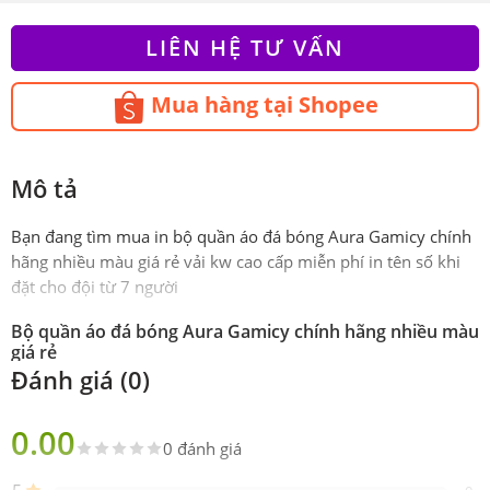
LIÊN HỆ TƯ VẤN
Mua hàng tại Shopee
Mô tả
Bạn đang tìm mua in bộ quần áo đá bóng Aura Gamicy chính
hãng nhiều màu giá rẻ vải kw cao cấp miễn phí in tên số khi
đặt cho đội từ 7 người
Bộ quần áo đá bóng Aura Gamicy chính hãng nhiều màu
giá rẻ
Đánh giá (0)
Phiên
Chính hãng Kaiwin/Gamicy
bản
0.00
0 đánh giá
Sản
Gồm 1 áo 1 quần
phẩm