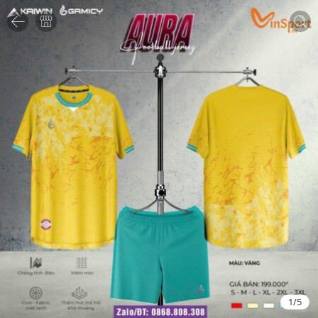
1
/
5