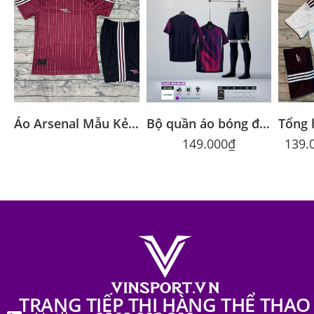
Áo Arsenal Mẫu Kẻ Mận 2026 – Vải Thái Cao Cấp | Vinsport
Bộ quần áo bóng đá Strivend V7 chính hãng nhiều màu
149.000
₫
139.
TRANG TIẾP THỊ HÀNG THỂ THAO