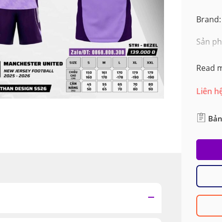
Brand:
Sản ph
Read 
Liên h
Bản