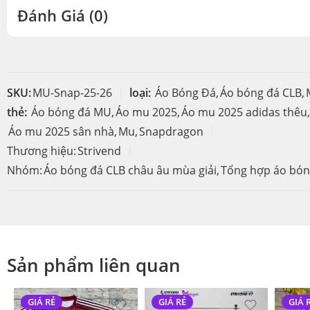
Đánh Giá (0)
SKU:
MU-Snap-25-26
loại:
Áo Bóng Đá
,
Áo bóng đá CLB
,
thẻ:
Áo bóng đá MU
,
Áo mu 2025
,
Áo mu 2025 adidas thêu
,
Áo mu 2025 sân nhà
,
Mu
,
Snapdragon
Thương hiệu:
Strivend
Nhóm:
Áo bóng đá CLB châu âu mùa giải
,
Tổng hợp áo bóng
Sản phẩm liên quan
GIÁ RẺ
GIÁ RẺ
GIÁ 