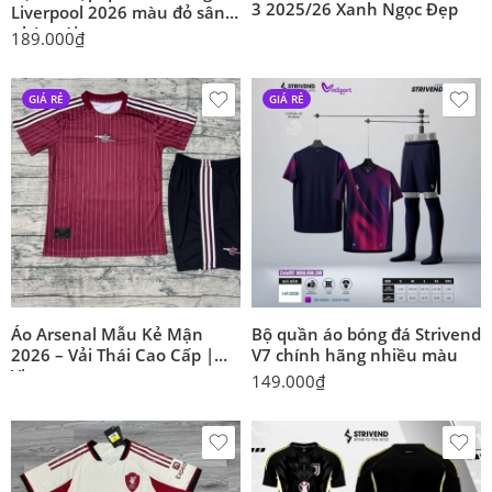
3 2025/26 Xanh Ngọc Đẹp
Liverpool 2026 màu đỏ sân
nhà mới
189.000
₫
GIÁ RẺ
GIÁ RẺ
Áo Arsenal Mẫu Kẻ Mận
Bộ quần áo bóng đá Strivend
2026 – Vải Thái Cao Cấp |
V7 chính hãng nhiều màu
Vinsport
149.000
₫