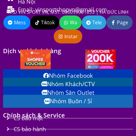
Hà Nội
Email: vinsportshopvn@gmail.com
HKD VIN SPORT VN, MST: 006099001853 | HÀ ĐỨC LINH
Mess
Tiktok
Wa
Tele
Page
Instar
Dịch vụ khách hàng
Nhóm Facebook
Nhóm Khách/CTV
Nhóm Săn Outlet
Nhóm Buôn / Sỉ
Chính sách & Service
CS bảo mật
CS bảo hành