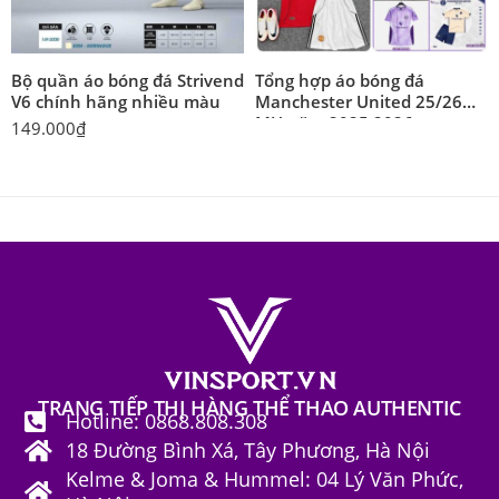
Bộ quần áo bóng đá Strivend
Tổng hợp áo bóng đá
V6 chính hãng nhiều màu
Manchester United 25/26
MU năm 2025 2026
149.000
₫
snapdragon
TRANG TIẾP THỊ HÀNG THỂ THAO AUTHENTIC
Hotline: 0868.808.308
18 Đường Bình Xá, Tây Phương, Hà Nội
Kelme & Joma & Hummel: 04 Lý Văn Phức,