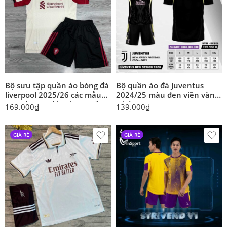
Bộ sưu tập quần áo bóng đá
Bộ quần áo đá Juventus
liverpool 2025/26 các mẫu
2024/25 màu đen viền vàng
sân nhà sân khách và mẫu
cổ đen
169.000
₫
139.000
₫
thứ 3
GIÁ RẺ
GIÁ RẺ