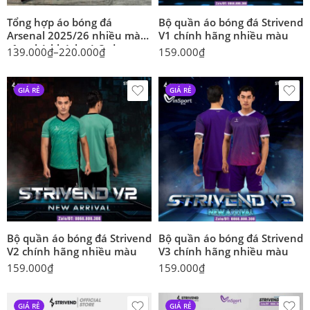
Tổng hợp áo bóng đá
Bộ quần áo bóng đá Strivend
Arsenal 2025/26 nhiều màu
V1 chính hãng nhiều màu
sân nhà khách và 3rd
139.000
₫
–
220.000
₫
159.000
₫
GIÁ RẺ
GIÁ RẺ
Bộ quần áo bóng đá Strivend
Bộ quần áo bóng đá Strivend
V2 chính hãng nhiều màu
V3 chính hãng nhiều màu
159.000
₫
159.000
₫
GIÁ RẺ
GIÁ RẺ