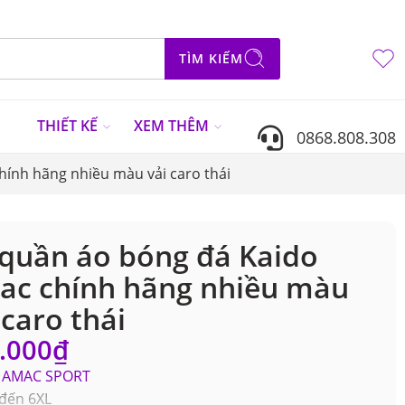
TÌM KIẾM
N
THIẾT KẾ
XEM THÊM
0868.808.308
ính hãng nhiều màu vải caro thái
quần áo bóng đá Kaido
ac chính hãng nhiều màu
 caro thái
.000
₫
AMAC SPORT
 đến 6XL