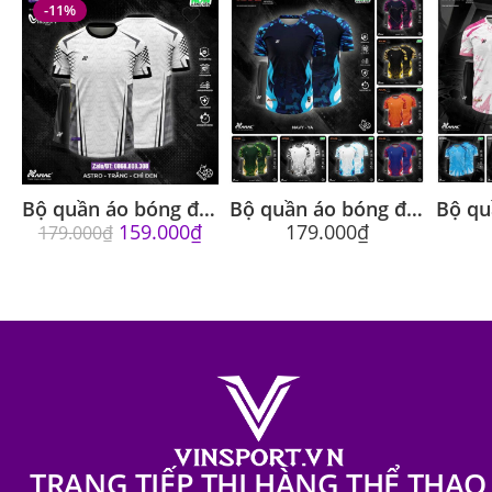
-11%
Bộ quần áo bóng đá Astro Amac chính hãng vải thái
Bộ quần áo bóng đá Flame Amac Lửa Cháy chính hãng
159.000
₫
179.000
₫
179.000
₫
TRANG TIẾP THỊ HÀNG THỂ THAO