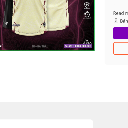
Read 
Bản