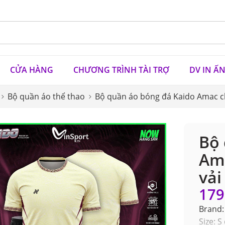
CỬA HÀNG
CHƯƠNG TRÌNH TÀI TRỢ
DV IN Ấ
Bộ quần áo thể thao
Bộ quần áo bóng đá Kaido Amac ch
Bộ 
Am
vải
179
Brand:
Size: S