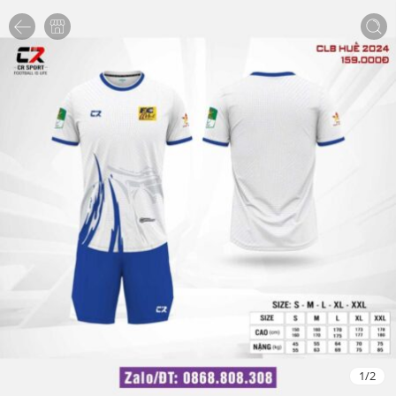
1
/
2