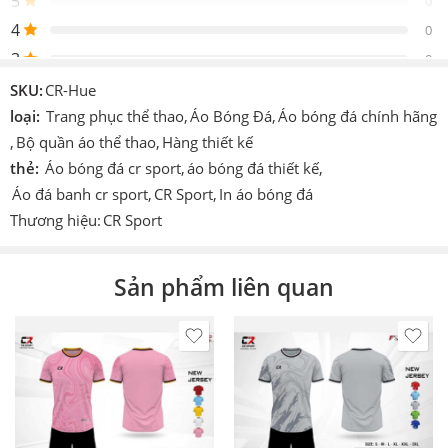
5
0
Thiết
4
CR Sport
0
kế
3
0
Logo
Được thêu vào sản phẩm
2
0
SKU:
CR-Hue
Chi
1
loại:
Trang phục thể thao
,
Áo Bóng Đá
,
Áo bóng đá chính hãng
0
tiết
In hoặc ép decan nhiệt cao tần.
,
Bộ quần áo thể thao
,
Hàng thiết kế
khác
thẻ:
Áo bóng đá cr sport
,
áo bóng đá thiết kế
,
Be the first to review!
Công
Cmcn 4.0 dệt vi tính, ép nhiệt cao tần,
Áo đá banh cr sport
,
CR Sport
,
In áo bóng đá
nghệ
nhuộm sâu.
Thương hiệu:
CR Sport
Size
S – M – L – XL – XXL -> 6XL
Đánh giá
Hiện vẫn chưa có đánh giá.
Sản phẩm liên quan
Màu
Đỏ,Cam,Xanh,Vàng,Trắng,Hồng
Thích
Làm áo thi đấu, áo đá banh, đá bóng, áo
hợp
team, áo đội,…
In
theo
In tên số. In logo theo yêu cầu (có tính
yêu
phí).
cầu