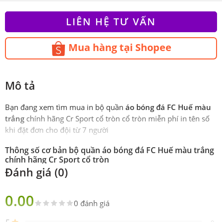
LIÊN HỆ TƯ VẤN
Mua hàng tại Shopee
Mô tả
Bạn đang xem tìm mua in bộ quần
áo bóng đá FC Huế màu
trắng
chính hãng Cr Sport cổ tròn cổ tròn miễn phí in tên số
khi đặt đơn cho đội từ 7 người
Thông số cơ bản bộ quần áo bóng đá FC Huế màu trắng
chính hãng Cr Sport cổ tròn
Đánh giá (0)
Phiên
Chính Hãng CR Sport
bản
0.00
0 đánh giá
Sản
Gồm 1 áo 1 quần
phẩm