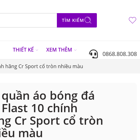
TÌM KIẾM
N
THIẾT KẾ
XEM THÊM
0868.808.308
nh hãng Cr Sport cổ tròn nhiều màu
 quần áo bóng đá
 Flast 10 chính
ng Cr Sport cổ tròn
iều màu