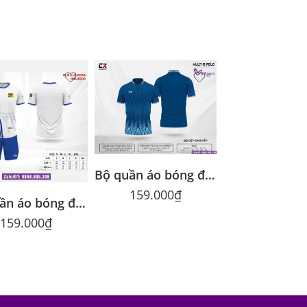
Bộ quần áo bóng đá Multi 5 Polo chính hãng CR Sport nhiều màu
159.000
₫
Bộ quần áo bóng đá FC Huế màu trắng chính hãng Cr Sport cổ tròn
159.000
₫