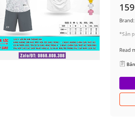
159
Brand:
*Sản p
Read 
Bản