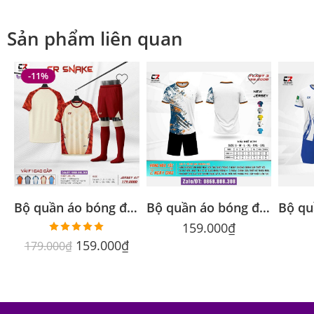
Sản phẩm liên quan
-11%
Bộ quần áo bóng đá CR Snake chính hãng CR Sport nhiều màu
Bộ quần áo bóng đá CR FLAST 3 chính hãng Cr Sport cổ tròn nhiều màu
159.000
₫
Được xếp
159.000
₫
179.000
₫
hạng
5.00
5 sao