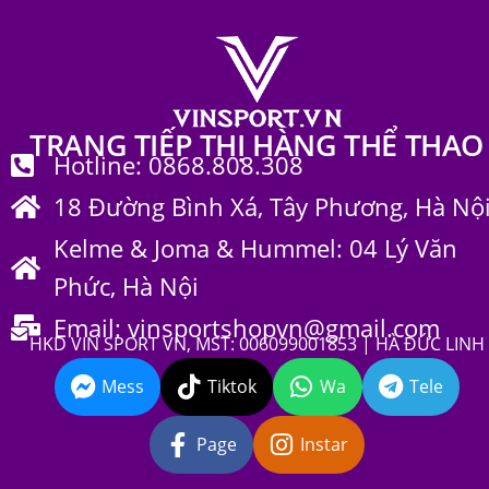
TRANG TIẾP THỊ HÀNG THỂ THAO
Hotline: 0868.808.308
18 Đường Bình Xá, Tây Phương, Hà Nộ
Kelme & Joma & Hummel: 04 Lý Văn
Phức, Hà Nội
Email: vinsportshopvn@gmail.com
HKD VIN SPORT VN, MST: 006099001853 | HÀ ĐỨC LINH
Mess
Tiktok
Wa
Tele
Page
Instar