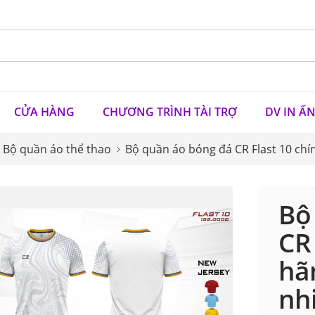
CỬA HÀNG
CHƯƠNG TRÌNH TÀI TRỢ
DV IN Ấ
Bộ quần áo thể thao
Bộ quần áo bóng đá CR Flast 10 chí
Bộ
CR
hã
nh