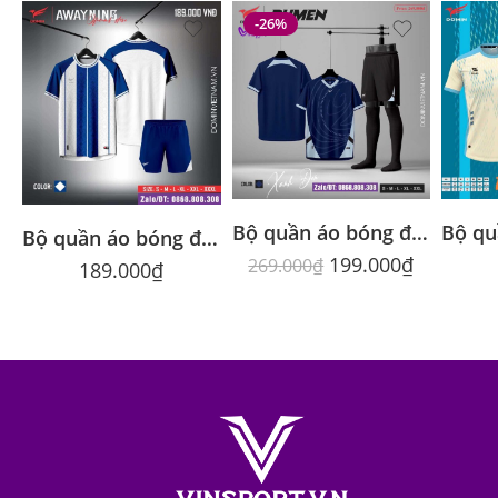
-26%
Bộ quần áo bóng đá Rumen Domin cổ trái tim nhiều màu cổ trái tim nhiều màu
Bộ quần áo bóng đá Domin Awayning chính hãng nhiều màu
199.000
₫
269.000
₫
189.000
₫