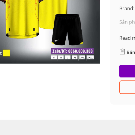
Brand:
Sản ph
Read 
Bản