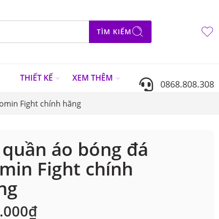
TÌM KIẾM
N
THIẾT KẾ
XEM THÊM
0868.808.308
omin Fight chính hãng
 quần áo bóng đá
min Fight chính
ng
.000
₫