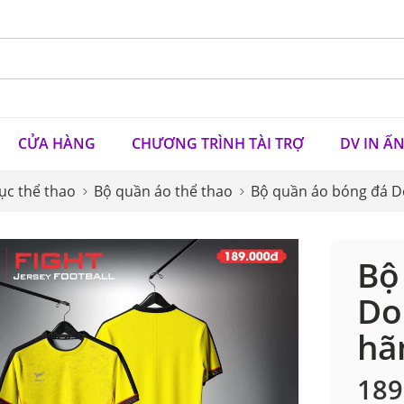
CỬA HÀNG
CHƯƠNG TRÌNH TÀI TRỢ
DV IN Ấ
ục thể thao
Bộ quần áo thể thao
Bộ quần áo bóng đá D
Bộ
Do
hã
189