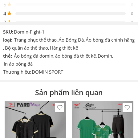
5
0
Thiết
4
Design by Domin
0
kế
3
0
Logo
Được in trực tiếp lên sản phẩm
2
0
SKU:
Domin-Fight-1
Chi tiết
1
loại:
Trang phục thể thao
,
Áo Bóng Đá
,
Áo bóng đá chính hãng
0
In hoặc ép decan nhiệt cao tần.
khác
,
Bộ quần áo thể thao
,
Hàng thiết kế
thẻ:
Áo bóng đá domin
,
áo bóng đá thiết kế
,
Domin
,
Công
Cmcn 4.0 dệt vi tính, ép nhiệt cao tần, nhuộm
Be the first to review!
nghệ
sâu.
In áo bóng đá
Thương hiệu:
DOMIN SPORT
Size
S – M – L – XL – XXL – XXXL
Đánh giá
Màu
Vàng, Đen, Xanh lá, Đỏ, Xanh biển
Hiện vẫn chưa có đánh giá.
Sản phẩm liên quan
Thích
Làm áo thi đấu, áo đá banh, đá bóng, áo team, áo
hợp
đội,…
In theo
yêu
In tên số, in logo theo yêu cầu (có tính phí).
cầu
Sản