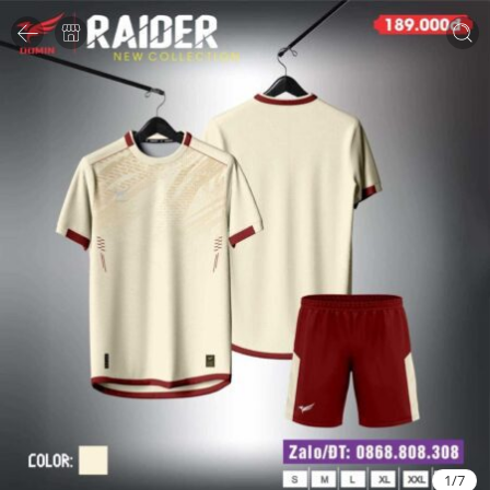
1
/
7