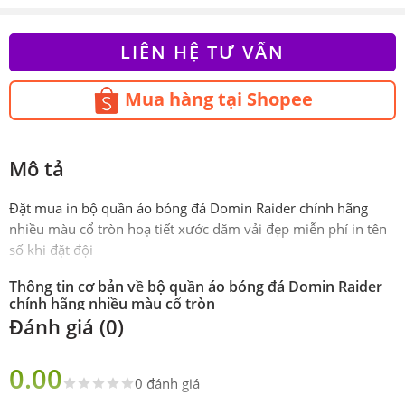
LIÊN HỆ TƯ VẤN
Mua hàng tại Shopee
Mô tả
Đặt mua in bộ quần áo bóng đá Domin Raider chính hãng
nhiều màu cổ tròn hoạ tiết xước dăm vải đẹp miễn phí in tên
số khi đặt đội
Thông tin cơ bản về bộ quần áo bóng đá Domin Raider
chính hãng nhiều màu cổ tròn
Đánh giá (0)
Phiên
Chính hãng DOMIN SPORT
bản
0.00
0 đánh giá
Sản
Gồm 1 áo 1 quần
phẩm