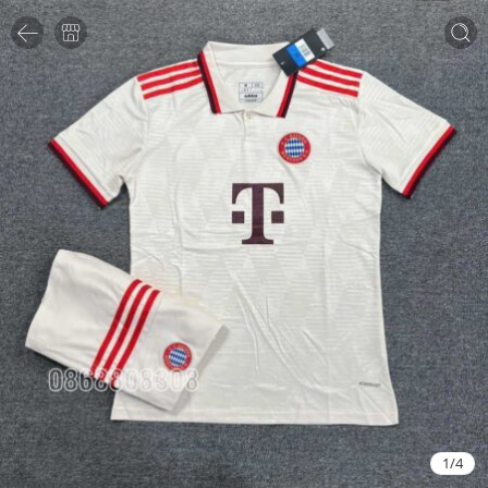
1
/
4