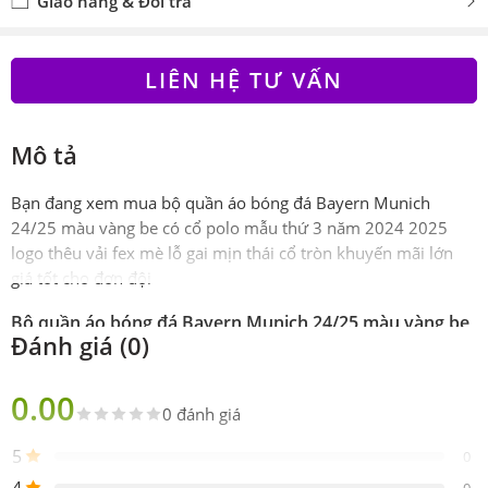
Giao hàng & Đổi trả
LIÊN HỆ TƯ VẤN
Mô tả
Bạn đang xem mua bộ quần áo bóng đá Bayern Munich
24/25 màu vàng be có cổ polo mẫu thứ 3 năm 2024 2025
logo thêu vải fex mè lỗ gai mịn thái cổ tròn khuyến mãi lớn
giá tốt cho đơn đội
Bộ quần áo bóng đá Bayern Munich 24/25 màu vàng be
Đánh giá (0)
có cổ polo mẫu thứ 3 năm 2024 2025
Phiên
Super Fex thái
0.00
bản
0 đánh giá
Sản
Gồm 1 áo 1 quần
5
0
phẩm