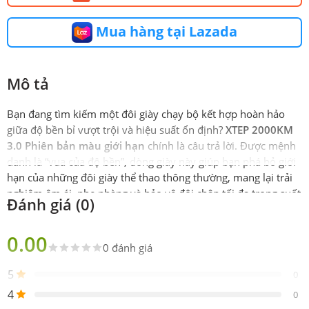
Mua hàng tại Lazada
Mô tả
Bạn đang tìm kiếm một đôi giày chạy bộ kết hợp hoàn hảo
giữa độ bền bỉ vượt trội và hiệu suất ổn định?
XTEP 2000KM
3.0 Phiên bản màu giới hạn
chính là câu trả lời. Được mệnh
danh là “vua của độ bền”, dòng giày này giúp bạn phá bỏ giới
hạn của những đôi giày thể thao thông thường, mang lại trải
nghiệm êm ái, nhẹ nhàng và bảo vệ đôi chân tối đa trong suốt
Đánh giá (0)
các chặng đường từ tập luyện hàng ngày (jogging) đến cự ly
marathon.
0.00
0 đánh giá
Thông số kỹ thuật XTEP 2000KM 3.0 Phiên bản màu giới
hạn – Vua của độ bền
5
0
Đặc điểm
Chi tiết
4
0