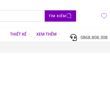
TÌM KIẾM
N
THIẾT KẾ
XEM THÊM
0868.808.308
Sắp xếp theo
...