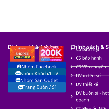
Dịch vụ khách hàng
Chính sách & S
CS bảo mật
CS bảo hành
Nhóm Facebook
CS Vận chuyển
Nhóm Khách/CTV
DV in tên số
Nhóm Săn Outlet
i
DV thiết kế
Trang Buôn / Sỉ
DV buôn sỉ - hợ
doanh
CT Khuyến Mãi