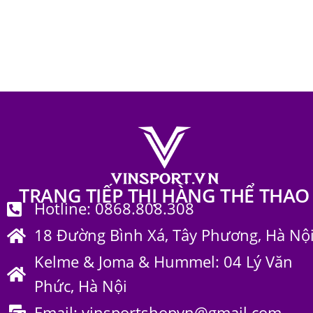
Trang phục bộ môn & khác
119
Trang phục thể thao
656
TRANG TIẾP THỊ HÀNG THỂ THAO
Hotline: 0868.808.308
18 Đường Bình Xá, Tây Phương, Hà Nộ
Kelme & Joma & Hummel: 04 Lý Văn
Phức, Hà Nội
Email: vinsportshopvn@gmail.com