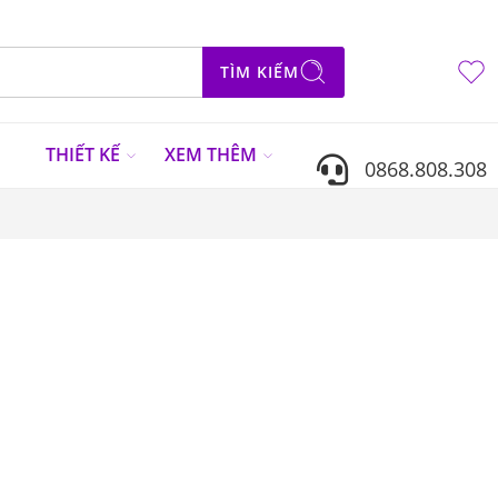
TÌM KIẾM
N
THIẾT KẾ
XEM THÊM
0868.808.308
Sắp xếp theo
...