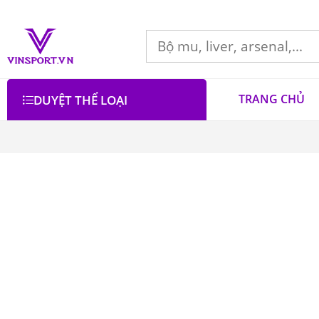
TRANG CHỦ
DUYỆT THỂ LOẠI
Bộ lọc
Lọc theo giá
Danh mục
Áo Bóng Chày
3