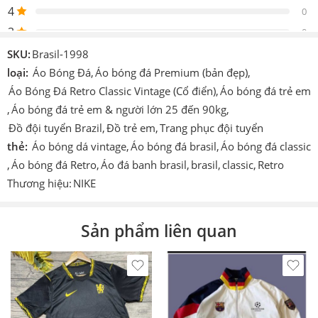
Thiết
4
Nike
0
kế
3
0
Logo
Được thêu vào sản phẩm
2
0
SKU:
Brasil-1998
Chi tiết
1
loại:
Áo Bóng Đá
,
Áo bóng đá Premium (bản đẹp)
,
0
In hoặc ép decan nhiệt cao tần.
khác
Áo Bóng Đá Retro Classic Vintage (Cổ điển)
,
Áo bóng đá trẻ em
,
Áo bóng đá trẻ em & người lớn 25 đến 90kg
,
Công
Cmcn 4.0 dệt vi tính, ép nhiệt cao tần, nhuộm
Be the first to review!
nghệ
sâu.
Đồ đội tuyển Brazil
,
Đồ trẻ em
,
Trang phục đội tuyển
thẻ:
Áo bóng dá vintage
,
Áo bóng đá brasil
,
Áo bóng đá classic
Size
S – M – L – XL.
,
Áo bóng đá Retro
,
Áo đá banh brasil
,
brasil
,
classic
,
Retro
Đánh giá
Màu
Vàng – Xanh
Thương hiệu:
NIKE
Hiện vẫn chưa có đánh giá.
Thích
Làm áo thi đấu, áo đá banh, đá bóng, áo team, áo
hợp
đội,…
Sản phẩm liên quan
In theo
yêu
In tên số. In logo theo yêu cầu (có tính phí).
cầu
Sản
ThaiLand
xuất