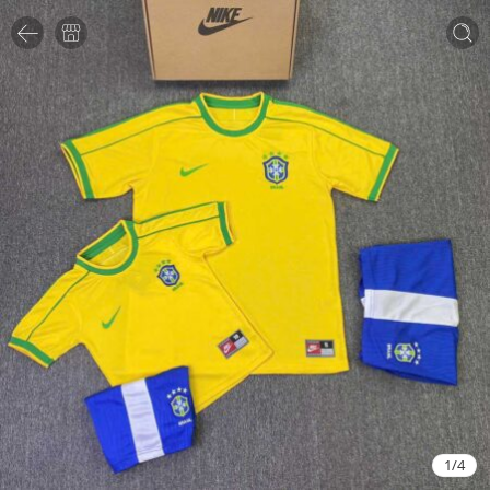
1
/
4