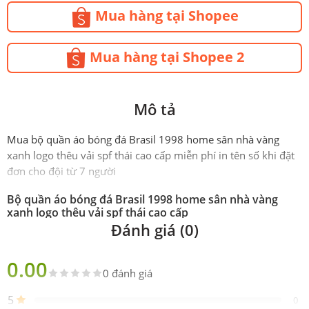
Mua hàng tại Shopee
Mua hàng tại Shopee 2
Mô tả
Mua bộ quần áo bóng đá Brasil 1998 home sân nhà vàng
xanh logo thêu vải spf thái cao cấp miễn phí in tên số khi đặt
đơn cho đội từ 7 người
Bộ quần áo bóng đá Brasil 1998 home sân nhà vàng
xanh logo thêu vải spf thái cao cấp
Đánh giá (0)
Phiên
Premium
bản
0.00
0 đánh giá
Sản
Gồm 1 áo 1 quần
phẩm
5
0