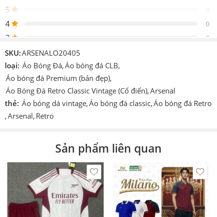
phẩm
5
0
Thiết
4
Nike
0
kế
3
0
Logo
Được thêu vào sản phẩm
2
0
SKU:
ARSENALO20405
Chi tiết
1
loại:
Áo Bóng Đá
,
Áo bóng đá CLB
,
0
In hoặc ép decan nhiệt cao tần.
khác
Áo bóng đá Premium (bản đẹp)
,
Áo Bóng Đá Retro Classic Vintage (Cổ điển)
,
Arsenal
Công
Cmcn 4.0 dệt vi tính, ép nhiệt cao tần, nhuộm
Be the first to review!
nghệ
sâu.
thẻ:
Áo bóng dá vintage
,
Áo bóng đá classic
,
Áo bóng đá Retro
,
Arsenal
,
Retro
Size
S – M – L – XL – XXL
Đánh giá
Màu
Vàng/Tím than
Hiện vẫn chưa có đánh giá.
Sản phẩm liên quan
Thích
Làm áo thi đấu, áo đá banh, đá bóng, áo team, áo
hợp
đội,…
In theo
yêu
In tên số. In logo theo yêu cầu (có tính phí).
cầu