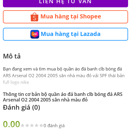
LIÊN HỆ TƯ VẤN
Mua hàng tại Shopee
Mua hàng tại Lazada
Mô tả
Bạn đang xem và tìm mua bộ quần áo đá banh clb bóng đá
ARS Arsenal O2 2004 2005 sân nhà màu đỏ vải SPF thái bản
full logo nike
Thông tin cơ bản bộ quần áo đá banh clb bóng đá ARS
Arsenal O2 2004 2005 sân nhà màu đỏ
Đánh giá (0)
Phiên
Super Fex
bản
0.00
0 đánh giá
Sản
Gồm 1 áo 1 quần