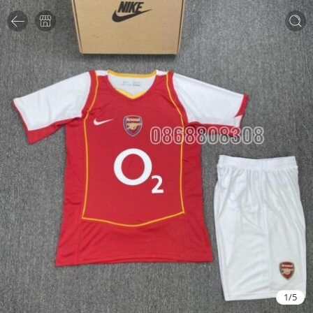
1
/
5