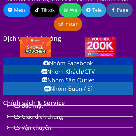
Mess
Tiktok
Wa
Tele
Page
Instar
Dịch vụ khách hàng
Nhóm Facebook
Nhóm Khách/CTV
Nhóm Săn Outlet
Nhóm Buôn / Sỉ
Chính sách & Service
CS Bảo mật
CS Giao dịch chung
CS Vận chuyển