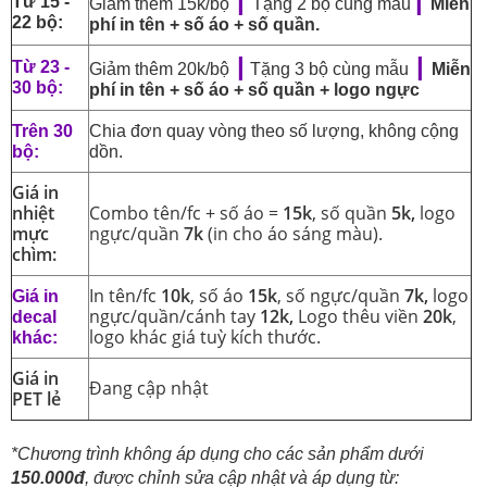
|
|
Từ 15 -
Giảm thêm 15k/bộ
Tặng 2 bộ cùng mẫu
Miễn
22 bộ:
phí in tên + số áo + số quần.
|
|
Từ 23 -
Giảm thêm 20k/bộ
Tặng 3 bộ cùng mẫu
Miễn
30 bộ:
phí in tên + số áo + số quần + logo ngực
Trên 30
Chia đơn quay vòng theo số lượng, không cộng
bộ:
dồn.
Giá in
nhiệt
Combo tên/fc + số áo =
15k
, số quần
5k,
logo
mực
ngực/quần
7k
(in cho áo sáng màu).
chìm:
In tên/fc
10k
, số áo
15k
, số ngực/quần
7k,
logo
Giá in
ngực/quần/cánh tay
12k,
Logo thêu viền
20k
,
decal
logo khác giá tuỳ kích thước.
khác:
Giá in
Đang cập nhật
PET lẻ
*Chương trình không áp dụng cho các sản phẩm dưới
150.000đ
, được chỉnh sửa cập nhật và áp dụng từ: