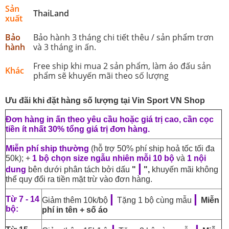
Sản
ThaiLand
xuất
Bảo
Bảo hành 3 tháng chi tiết thêu / sản phẩm trơn
hành
và 3 tháng in ấn.
Free ship khi mua 2 sản phẩm, làm áo đấu sản
Khác
phẩm sẽ khuyến mãi theo số lượng
Ưu đãi khi đặt hàng số lượng tại Vin Sport VN Shop
Đơn hàng in ấn theo yêu cầu hoặc giá trị cao, cần cọc
tiền ít nhất 30% tổng giá trị đơn hàng.
Miễn phí ship thường
(hỗ trợ 50% phí ship hoả tốc tối đa
50k); +
1 bộ chọn size ngẫu nhiên mỗi 10 bộ
và
1 nội
|
dung
bên dưới phân tách bởi dấu
"
",
khuyến mãi không
thể quy đổi ra tiền mặt trừ vào đơn hàng.
|
|
Từ 7 - 14
Giảm thêm 10k/bộ
Tặng 1 bộ cùng mẫu
Miễn
bộ:
phí in tên + số áo