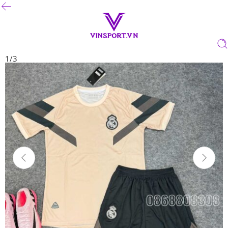
1
/
3