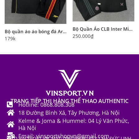
Bộ Quần Áo CLB Inter Miami 2026 Đen Hồng
Bộ quần áo áo bóng đá Arsenal NTS 2025 màu đen vàng
250.000
₫
179k
TRANG TIẾP THỊ HÀNG THỂ THAO AUTHENTIC
Hotline: 0868.808.308
18 Đường Bình Xá, Tây Phương, Hà Nội
Kelme & Joma & Hummel: 04 Lý Văn Phức,
Hà Nội
Email: vinsportshopvn@gmail.com
HKD VIN SPORT VN, MST: 006099001853 | HÀ ĐỨC LINH