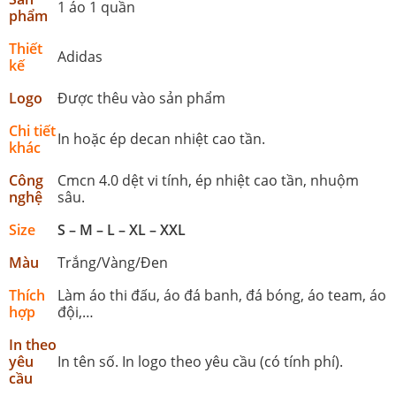
1 áo 1 quần
phẩm
Thiết
Adidas
kế
Logo
Được thêu vào sản phẩm
Chi tiết
In hoặc ép decan nhiệt cao tần.
khác
Công
Cmcn 4.0 dệt vi tính, ép nhiệt cao tần, nhuộm
nghệ
sâu.
Size
S – M – L – XL – XXL
Màu
Trắng/Vàng/Đen
Thích
Làm áo thi đấu, áo đá banh, đá bóng, áo team, áo
hợp
đội,…
In theo
yêu
In tên số. In logo theo yêu cầu (có tính phí).
cầu