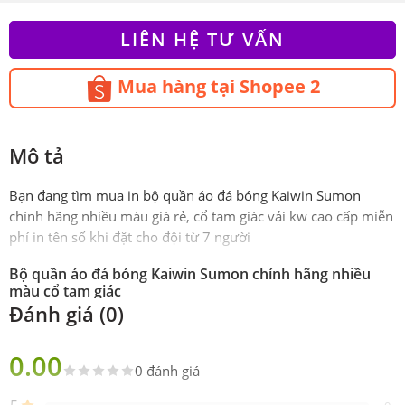
LIÊN HỆ TƯ VẤN
Mua hàng tại Shopee 2
Mô tả
Bạn đang tìm mua in bộ quần áo đá bóng Kaiwin Sumon
chính hãng nhiều màu giá rẻ, cổ tam giác vải kw cao cấp miễn
phí in tên số khi đặt cho đội từ 7 người
Bộ quần áo đá bóng Kaiwin Sumon chính hãng nhiều
màu cổ tam giác
Đánh giá (0)
Phiên
Chính hãng Kaiwin
bản
0.00
0 đánh giá
Sản
Gồm 1 áo 1 quần
phẩm