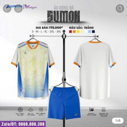
1
/
6