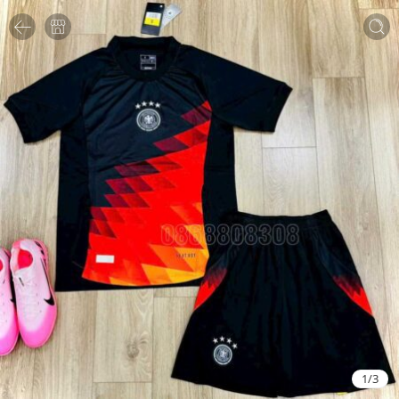
1
/
3