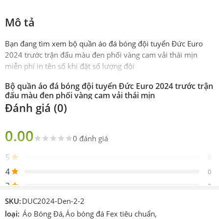
Mô tả
Bạn đang tìm xem bộ quần áo đá bóng đội tuyển Đức Euro
2024 trước trận đấu màu đen phối vàng cam vải thái mịn
miễn phí in tên số khi đặt số lượng đội
Bộ quần áo đá bóng đội tuyển Đức Euro 2024 trước trận
đấu màu đen phối vàng cam vải thái mịn
Đánh giá (0)
Phiên
Gai mịn thái
bản
0.00
0 đánh giá
Sản
Gồm 1 áo 1 quần
phẩm
5
0
Thiết
4
DAS
0
kế
3
0
Logo
Được thêu vào sản phẩm
2
0
SKU:
DUC2024-Den-2-2
Chi tiết
1
loại:
Áo Bóng Đá
,
Áo bóng đá Fex tiêu chuẩn
,
0
In hoặc ép decan nhiệt cao tần.